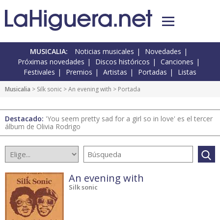
MUSICALIA:
Noticias musicales
Novedades
Próximas novedades
Discos históricos
Canciones
Festivales
Premios
Artistas
Portadas
Listas
Musicalia
> Silk sonic >
An evening with
> Portada
Destacado:
'You seem pretty sad for a girl so in love' es el tercer
álbum de Olivia Rodrigo
An evening with
Silk sonic