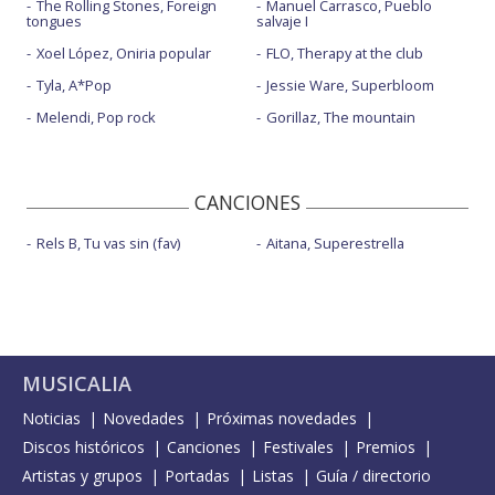
The Rolling Stones, Foreign
Manuel Carrasco, Pueblo
tongues
salvaje I
Xoel López, Oniria popular
FLO, Therapy at the club
Tyla, A*Pop
Jessie Ware, Superbloom
Melendi, Pop rock
Gorillaz, The mountain
CANCIONES
Rels B, Tu vas sin (fav)
Aitana, Superestrella
MUSICALIA
Noticias
Novedades
Próximas novedades
Discos históricos
Canciones
Festivales
Premios
Artistas y grupos
Portadas
Listas
Guía / directorio