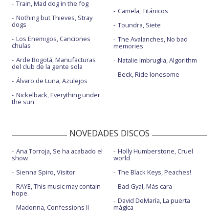
Train, Mad dog in the fog
Camela, Titánicos
Nothing but Thieves, Stray
dogs
Toundra, Siete
Los Enemigos, Canciones
The Avalanches, No bad
chulas
memories
Arde Bogotá, Manufacturas
Natalie Imbruglia, Algorithm
del club de la gente sola
Beck, Ride lonesome
Álvaro de Luna, Azulejos
Nickelback, Everything under
the sun
NOVEDADES DISCOS
Ana Torroja, Se ha acabado el
Holly Humberstone, Cruel
show
world
Sienna Spiro, Visitor
The Black Keys, Peaches!
RAYE, This music may contain
Bad Gyal, Más cara
hope.
David DeMaría, La puerta
Madonna, Confessions II
mágica