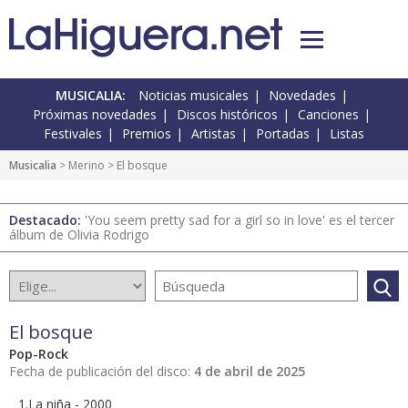
MUSICALIA:
Noticias musicales
Novedades
Próximas novedades
Discos históricos
Canciones
Festivales
Premios
Artistas
Portadas
Listas
Musicalia
> Merino > El bosque
Destacado:
'You seem pretty sad for a girl so in love' es el tercer
álbum de Olivia Rodrigo
El bosque
Pop-Rock
Fecha de publicación del disco:
4 de abril de 2025
1.La niña - 2000