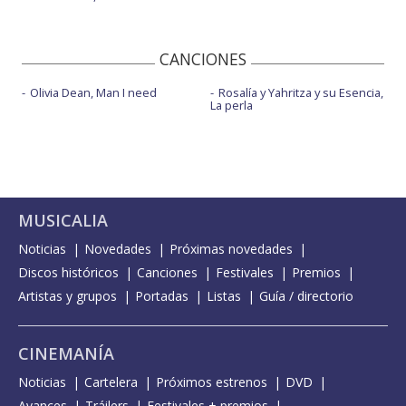
CANCIONES
Olivia Dean, Man I need
Rosalía y Yahritza y su Esencia,
La perla
MUSICALIA
Noticias
Novedades
Próximas novedades
Discos históricos
Canciones
Festivales
Premios
Artistas y grupos
Portadas
Listas
Guía / directorio
CINEMANÍA
Noticias
Cartelera
Próximos estrenos
DVD
Avances
Tráilers
Festivales + premios