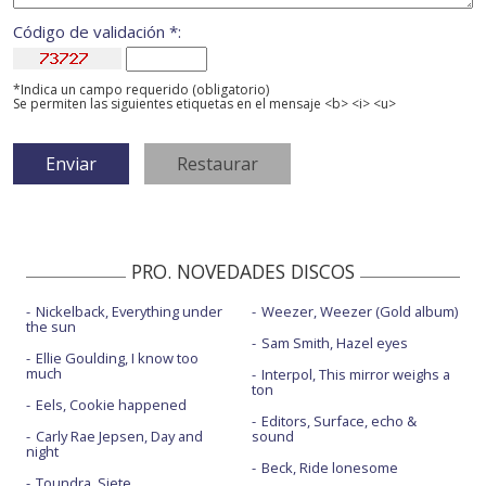
Código de validación *:
*Indica un campo requerido (obligatorio)
Se permiten las siguientes etiquetas en el mensaje <b> <i> <u>
PRO. NOVEDADES DISCOS
Nickelback, Everything under
Weezer, Weezer (Gold album)
the sun
Sam Smith, Hazel eyes
Ellie Goulding, I know too
much
Interpol, This mirror weighs a
ton
Eels, Cookie happened
Editors, Surface, echo &
Carly Rae Jepsen, Day and
sound
night
Beck, Ride lonesome
Toundra, Siete