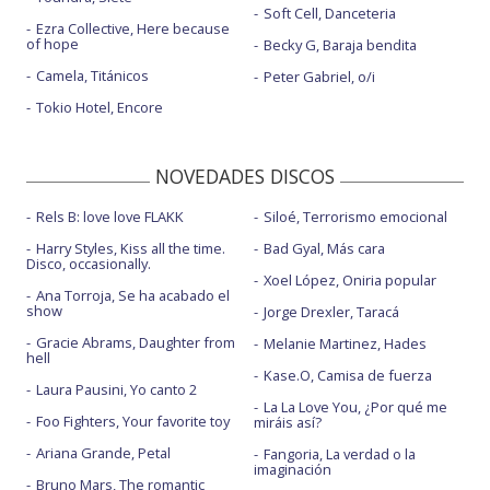
Soft Cell, Danceteria
Ezra Collective, Here because
of hope
Becky G, Baraja bendita
Camela, Titánicos
Peter Gabriel, o/i
Tokio Hotel, Encore
NOVEDADES DISCOS
Rels B: love love FLAKK
Siloé, Terrorismo emocional
Harry Styles, Kiss all the time.
Bad Gyal, Más cara
Disco, occasionally.
Xoel López, Oniria popular
Ana Torroja, Se ha acabado el
show
Jorge Drexler, Taracá
Gracie Abrams, Daughter from
Melanie Martinez, Hades
hell
Kase.O, Camisa de fuerza
Laura Pausini, Yo canto 2
La La Love You, ¿Por qué me
Foo Fighters, Your favorite toy
miráis así?
Ariana Grande, Petal
Fangoria, La verdad o la
imaginación
Bruno Mars, The romantic