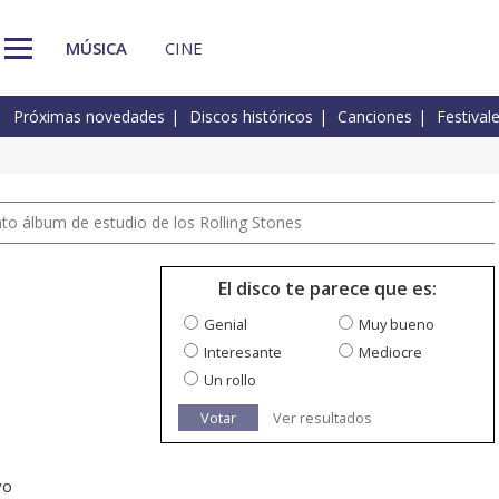
MÚSICA
CINE
Próximas novedades
Discos históricos
Canciones
Festival
nto álbum de estudio de los Rolling Stones
El disco te parece que es:
Genial
Muy bueno
Interesante
Mediocre
Un rollo
Votar
Ver resultados
vo