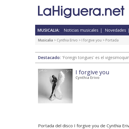
MUSICALIA:
Noticias musicales
Novedades
Musicalia
> Cynthia Erivo >
I forgive you
> Portada
Destacado:
'Foreign tongues' es el vigesimoqui
I forgive you
Cynthia Erivo
Portada del disco I forgive you de Cynthia Eri