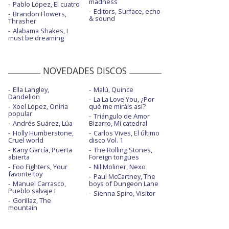
madness
Pablo López, El cuatro
Editors, Surface, echo
Brandon Flowers,
& sound
Thrasher
Alabama Shakes, I
must be dreaming
NOVEDADES DISCOS
Ella Langley,
Malú, Quince
Dandelion
La La Love You, ¿Por
Xoel López, Oniria
qué me miráis así?
popular
Triángulo de Amor
Andrés Suárez, Lúa
Bizarro, Mi catedral
Holly Humberstone,
Carlos Vives, El último
Cruel world
disco Vol. 1
Kany García, Puerta
The Rolling Stones,
abierta
Foreign tongues
Foo Fighters, Your
Nil Moliner, Nexo
favorite toy
Paul McCartney, The
Manuel Carrasco,
boys of Dungeon Lane
Pueblo salvaje I
Sienna Spiro, Visitor
Gorillaz, The
mountain