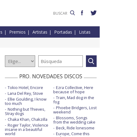
es
Premios
Artistas
Portadas
Listas
PRO. NOVEDADES DISCOS
Tokio Hotel, Encore
Ezra Collective, Here
because of hope
Lana Del Rey, Stove
Train, Mad dog in the
Ellie Goulding, I know
fog
too much
Phoebe Bridgers, Lost
Nothing but Thieves,
weekend
Stray dogs
Blossoms, Songs
Chaka Khan, Chakzilla
from the wedding cake
Roger Taylor, Violence
Beck, Ride lonesome
insane in a beautiful
world
Europe, Come this