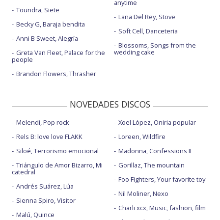
anytime
Toundra, Siete
Lana Del Rey, Stove
Becky G, Baraja bendita
Soft Cell, Danceteria
Anni B Sweet, Alegría
Blossoms, Songs from the
wedding cake
Greta Van Fleet, Palace for the
people
Brandon Flowers, Thrasher
NOVEDADES DISCOS
Melendi, Pop rock
Xoel López, Oniria popular
Rels B: love love FLAKK
Loreen, Wildfire
Siloé, Terrorismo emocional
Madonna, Confessions II
Triángulo de Amor Bizarro, Mi
Gorillaz, The mountain
catedral
Foo Fighters, Your favorite toy
Andrés Suárez, Lúa
Nil Moliner, Nexo
Sienna Spiro, Visitor
Charli xcx, Music, fashion, film
Malú, Quince