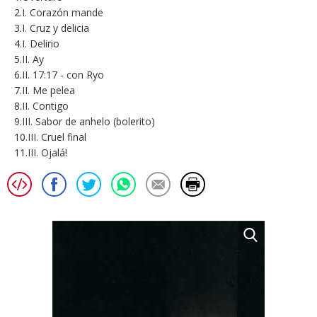
2.I. Corazón mande
3.I. Cruz y delicia
4.I. Delirio
5.II. Ay
6.II. 17:17 - con Ryo
7.II. Me pelea
8.II. Contigo
9.III. Sabor de anhelo (bolerito)
10.III. Cruel final
11.III. Ojalá!