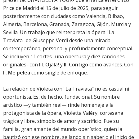
presentación -VIOLETA TOUR- que arranca en el Circo
Price de Madrid el 15 de julio de 2025, para seguir
posteriormente con ciudades como Valencia, Bilbao,
Almería, Barcelona, Granada, Zaragoza, Gijón, Murcia y
Sevilla. Un trabajo que reinterpreta la ópera "La
Traviata" de Giuseppe Verdi desde una mirada
contemporánea, personal y profundamente conceptual.
Se incluyen 11 cortes -una obertura y diez canciones
originales- con
III. Ojalá!
y
II. Contigo
como avances. Con
II. Me pelea
como single de enfoque.
La relación de Violeta con "La Traviata" no es casual ni
oportunista. Es, de hecho, fundacional. Su nombre
artístico —y también real— rinde homenaje a la
protagonista de la ópera, Violetta Valéry, cortesana
trágica y libre, símbolo de amor y sacrificio. Fue su
familia, gran amante del mundo operístico, quien la
bautizó con ese nombre, sellando sin saberlo el inicio de