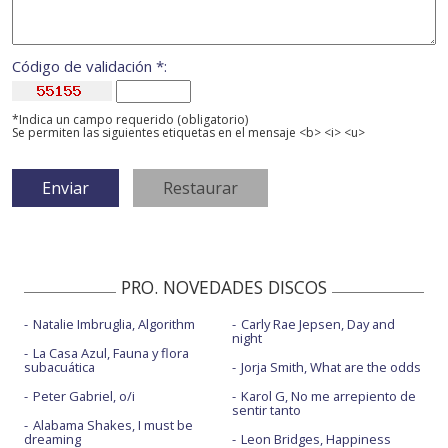
Código de validación *:
*Indica un campo requerido (obligatorio)
Se permiten las siguientes etiquetas en el mensaje <b> <i> <u>
PRO. NOVEDADES DISCOS
Natalie Imbruglia, Algorithm
Carly Rae Jepsen, Day and
night
La Casa Azul, Fauna y flora
subacuática
Jorja Smith, What are the odds
Peter Gabriel, o/i
Karol G, No me arrepiento de
sentir tanto
Alabama Shakes, I must be
dreaming
Leon Bridges, Happiness