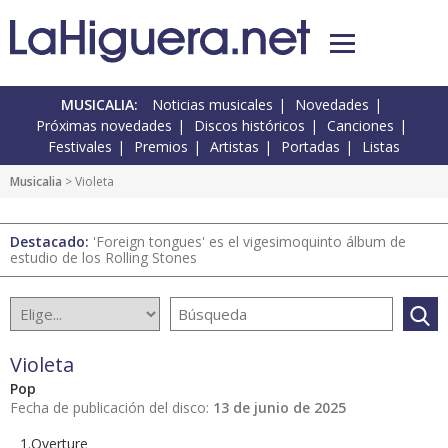
MUSICALIA:
Noticias musicales
Novedades
Próximas novedades
Discos históricos
Canciones
Festivales
Premios
Artistas
Portadas
Listas
Musicalia
> Violeta
Destacado:
'Foreign tongues' es el vigesimoquinto álbum de
estudio de los Rolling Stones
Violeta
Pop
Fecha de publicación del disco:
13 de junio de 2025
1.Overture