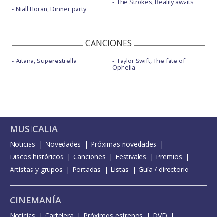
The Strokes, Reality awaits
Niall Horan, Dinner party
CANCIONES
Aitana, Superestrella
Taylor Swift, The fate of
Ophelia
MUSICALIA
Noticias
Novedades
Próximas novedades
Discos históricos
Canciones
Festivales
Premios
Artistas y grupos
Portadas
Listas
Guía / directorio
CINEMANÍA
Noticias
Cartelera
Próximos estrenos
DVD