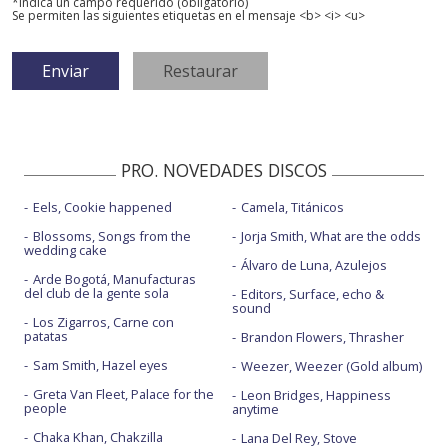
*Indica un campo requerido (obligatorio)
Se permiten las siguientes etiquetas en el mensaje <b> <i> <u>
PRO. NOVEDADES DISCOS
Eels, Cookie happened
Camela, Titánicos
Blossoms, Songs from the
Jorja Smith, What are the odds
wedding cake
Álvaro de Luna, Azulejos
Arde Bogotá, Manufacturas
del club de la gente sola
Editors, Surface, echo &
sound
Los Zigarros, Carne con
patatas
Brandon Flowers, Thrasher
Sam Smith, Hazel eyes
Weezer, Weezer (Gold album)
Greta Van Fleet, Palace for the
Leon Bridges, Happiness
people
anytime
Chaka Khan, Chakzilla
Lana Del Rey, Stove