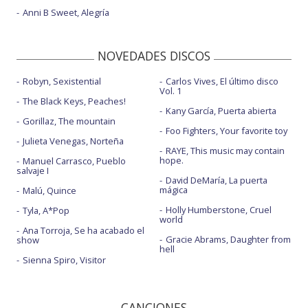
Anni B Sweet, Alegría
NOVEDADES DISCOS
Robyn, Sexistential
Carlos Vives, El último disco
Vol. 1
The Black Keys, Peaches!
Kany García, Puerta abierta
Gorillaz, The mountain
Foo Fighters, Your favorite toy
Julieta Venegas, Norteña
RAYE, This music may contain
hope.
Manuel Carrasco, Pueblo
salvaje I
David DeMaría, La puerta
mágica
Malú, Quince
Holly Humberstone, Cruel
Tyla, A*Pop
world
Ana Torroja, Se ha acabado el
Gracie Abrams, Daughter from
show
hell
Sienna Spiro, Visitor
CANCIONES