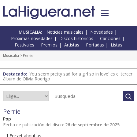
MUSICALIA:
Noticias musicales
Novedades
Próximas novedades
Discos históricos
Canciones
Festivales
Premios
Artistas
Portadas
Listas
Musicalia
> Perrie
Destacado:
'You seem pretty sad for a girl so in love' es el tercer
álbum de Olivia Rodrigo
Perrie
Pop
Fecha de publicación del disco:
26 de septiembre de 2025
1.Forget about us