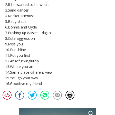
2.If he wanted to he would
3.Sand dancer
4.Rocket scientist
5.Baby steps
6.Bonnie and Clyde
7.Pushing up daisies - digital
8.Cute aggression
9.Miss you
10.Punchline
11.Put you first
12.Absofuckinglutely
13.Where you are
14.Same place different view
15.You go your way
16.Goodbye my friend