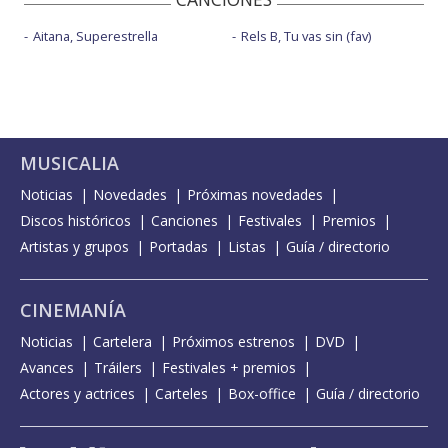
Aitana, Superestrella
Rels B, Tu vas sin (fav)
MUSICALIA
Noticias
Novedades
Próximas novedades
Discos históricos
Canciones
Festivales
Premios
Artistas y grupos
Portadas
Listas
Guía / directorio
CINEMANÍA
Noticias
Cartelera
Próximos estrenos
DVD
Avances
Tráilers
Festivales + premios
Actores y actrices
Carteles
Box-office
Guía / directorio