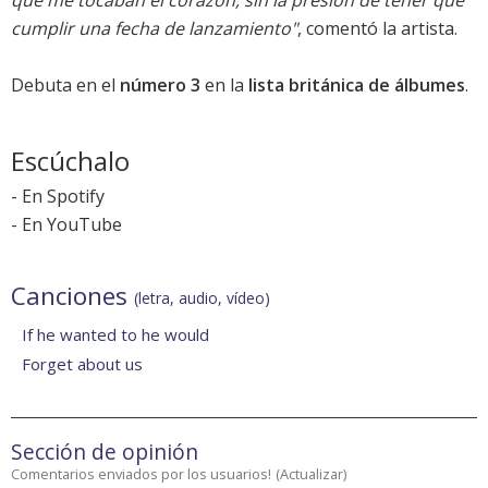
que me tocaban el corazón, sin la presión de tener que
cumplir una fecha de lanzamiento"
, comentó la artista.
Debuta en el
número 3
en la
lista británica de álbumes
.
Escúchalo
-
En Spotify
-
En YouTube
Canciones
(letra, audio, vídeo)
If he wanted to he would
Forget about us
Sección de opinión
Comentarios enviados por los usuarios!
(
Actualizar
)