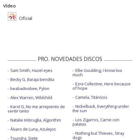
Vídeo
Oficial
PRO. NOVEDADES DISCOS
Sam Smith, Hazel eyes
Ellie Goulding, I know too
much
Becky G, Baraja bendita
Ezra Collective, Here because
of hope
beabadoobee, Pylon
Camela, Titánicos
Alex Warren, Wildchild
Nickelback, Everything under
Karol G, No me arrepiento de
the sun
sentir tanto
Los Zigarros, Carne con
Natalie Imbruglia, Algorithm
patatas
Álvaro de Luna, Azulejos
Nothing but Thieves, Stray
dogs
Toundra, Siete