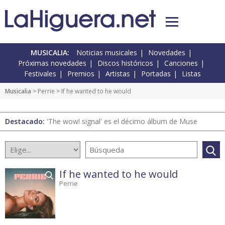
MUSICALIA:
Noticias musicales
Novedades
Próximas novedades
Discos históricos
Canciones
Festivales
Premios
Artistas
Portadas
Listas
Musicalia
>
Perrie
> If he wanted to he would
Destacado:
'The wow! signal' es el décimo álbum de Muse
If he wanted to he would
Perrie