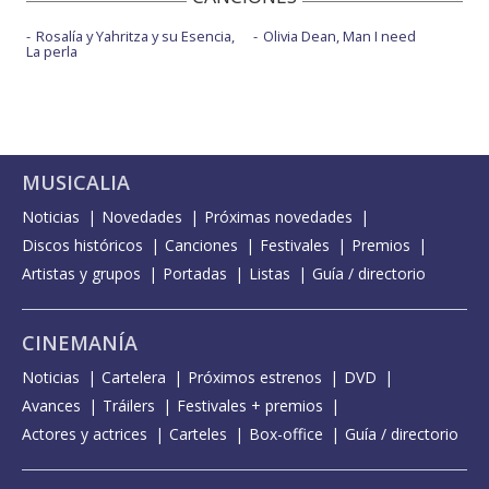
Rosalía y Yahritza y su Esencia,
Olivia Dean, Man I need
La perla
MUSICALIA
Noticias
Novedades
Próximas novedades
Discos históricos
Canciones
Festivales
Premios
Artistas y grupos
Portadas
Listas
Guía / directorio
CINEMANÍA
Noticias
Cartelera
Próximos estrenos
DVD
Avances
Tráilers
Festivales + premios
Actores y actrices
Carteles
Box-office
Guía / directorio