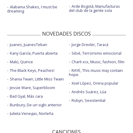
Arde Bogotá, Manufacturas
Alabama Shakes, I must be
del club de la gente sola
dreaming
NOVEDADES DISCOS
Juanes, JuanesTeban
Jorge Drexler, Taracá
Kany García, Puerta abierta
Siloé, Terrorismo emocional
Malú, Quince
Charli xcx, Music, fashion, film
The Black Keys, Peaches!
RAYE, This music may contain
hope.
Shania Twain, Little Miss Twain
Xoel López, Oniria popular
Jessie Ware, Superbloom
Andrés Suárez, Lúa
Bad Gyal, Más cara
Robyn, Sexistential
Bunbury, De un siglo anterior
Julieta Venegas, Norteña
CANCIONES