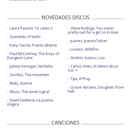
NOVEDADES DISCOS
Laura Pausini, Yo canto 2
Olivia Rodrigo, You seem
pretty sad for a girl so in love
Quevedo, El baifo
Juanes, JuanesTeban
Kany García, Puerta abierta
Loreen, Wildfire
Paul McCartney, The boys of
Dungeon Lane
Andrés Suárez, Lúa
Julieta Venegas, Norteña
Carlos Vives, El último disco
Vol. 1
Gorillaz, The mountain
Tyla, A*Pop
Malú, Quince
Gracie Abrams, Daughter from
hell
Muse, The wow! signal
David DeMaría, La puerta
mágica
CANCIONES