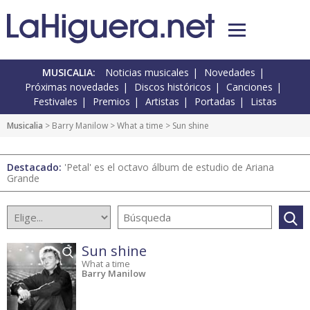
MUSICALIA:
Noticias musicales
Novedades
Próximas novedades
Discos históricos
Canciones
Festivales
Premios
Artistas
Portadas
Listas
Musicalia
> Barry Manilow >
What a time
> Sun shine
Destacado:
'Petal' es el octavo álbum de estudio de Ariana
Grande
Sun shine
What a time
Barry Manilow