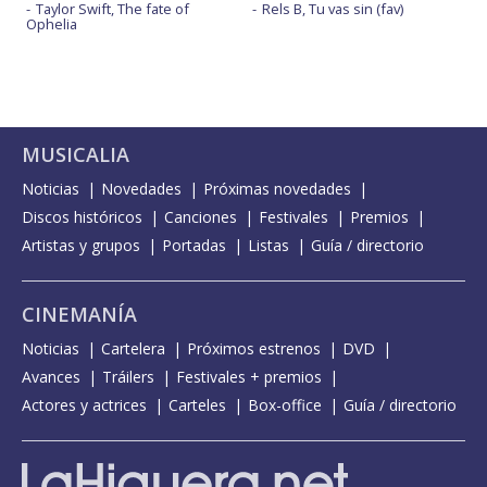
Taylor Swift, The fate of
Rels B, Tu vas sin (fav)
Ophelia
MUSICALIA
Noticias
Novedades
Próximas novedades
Discos históricos
Canciones
Festivales
Premios
Artistas y grupos
Portadas
Listas
Guía / directorio
CINEMANÍA
Noticias
Cartelera
Próximos estrenos
DVD
Avances
Tráilers
Festivales + premios
Actores y actrices
Carteles
Box-office
Guía / directorio