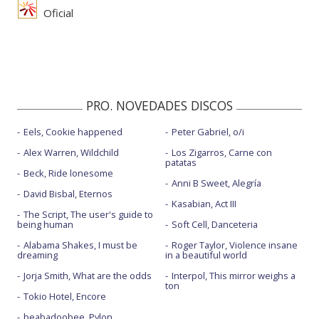
Oficial
PRO. NOVEDADES DISCOS
Eels, Cookie happened
Peter Gabriel, o/i
Alex Warren, Wildchild
Los Zigarros, Carne con
patatas
Beck, Ride lonesome
Anni B Sweet, Alegría
David Bisbal, Eternos
Kasabian, Act III
The Script, The user's guide to
being human
Soft Cell, Danceteria
Alabama Shakes, I must be
Roger Taylor, Violence insane
dreaming
in a beautiful world
Jorja Smith, What are the odds
Interpol, This mirror weighs a
ton
Tokio Hotel, Encore
beabadoobee, Pylon