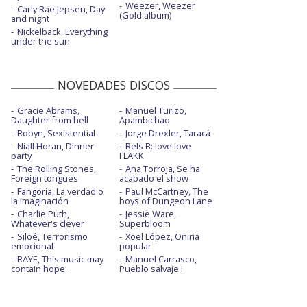
Weezer, Weezer
Carly Rae Jepsen, Day
(Gold album)
and night
Nickelback, Everything
under the sun
NOVEDADES DISCOS
Gracie Abrams,
Manuel Turizo,
Daughter from hell
Apambichao
Robyn, Sexistential
Jorge Drexler, Taracá
Niall Horan, Dinner
Rels B: love love
party
FLAKK
The Rolling Stones,
Ana Torroja, Se ha
Foreign tongues
acabado el show
Fangoria, La verdad o
Paul McCartney, The
la imaginación
boys of Dungeon Lane
Charlie Puth,
Jessie Ware,
Whatever's clever
Superbloom
Siloé, Terrorismo
Xoel López, Oniria
emocional
popular
RAYE, This music may
Manuel Carrasco,
contain hope.
Pueblo salvaje I