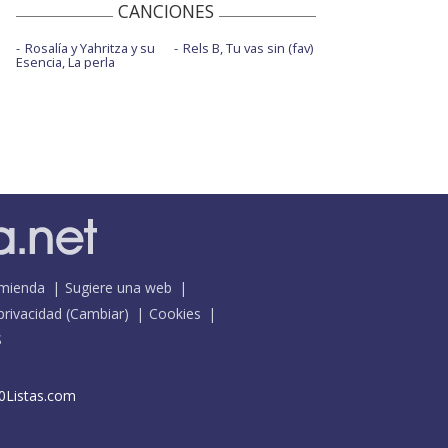
CANCIONES
Rosalía y Yahritza y su
Rels B, Tu vas sin (fav)
Esencia, La perla
mienda
Sugiere una web
 privacidad
(
Cambiar
)
Cookies
S
0Listas.com