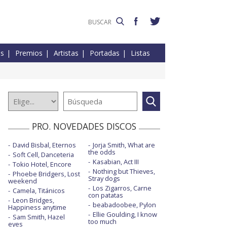
es
Premios
Artistas
Portadas
Listas
PRO. NOVEDADES DISCOS
David Bisbal, Eternos
Jorja Smith, What are
the odds
Soft Cell, Danceteria
Kasabian, Act III
Tokio Hotel, Encore
Nothing but Thieves,
Phoebe Bridgers, Lost
Stray dogs
weekend
Los Zigarros, Carne
Camela, Titánicos
con patatas
Leon Bridges,
beabadoobee, Pylon
Happiness anytime
Ellie Goulding, I know
Sam Smith, Hazel
too much
eyes