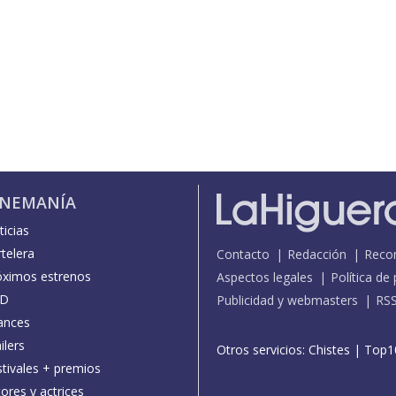
INEMANÍA
icias
telera
Contacto
Redacción
Reco
óximos estrenos
Aspectos legales
Política de
D
Publicidad y webmasters
RS
ances
ilers
Otros servicios:
Chistes
|
Top1
stivales + premios
ores y actrices