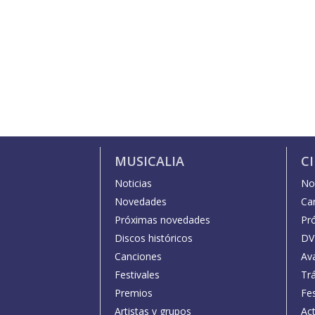
MUSICALIA
C
Noticias
Not
Novedades
Car
Próximas novedades
Pr
Discos históricos
DV
Canciones
Av
Festivales
Trá
Premios
Fe
Artistas y grupos
Act