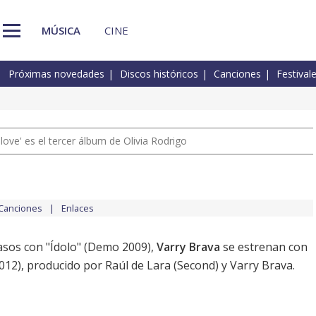
MÚSICA
CINE
Próximas novedades
Discos históricos
Canciones
Festival
 love' es el tercer álbum de Olivia Rodrigo
Canciones
Enlaces
asos con "Ídolo" (Demo 2009),
Varry Brava
se estrenan con
012), producido por Raúl de Lara (Second) y Varry Brava.