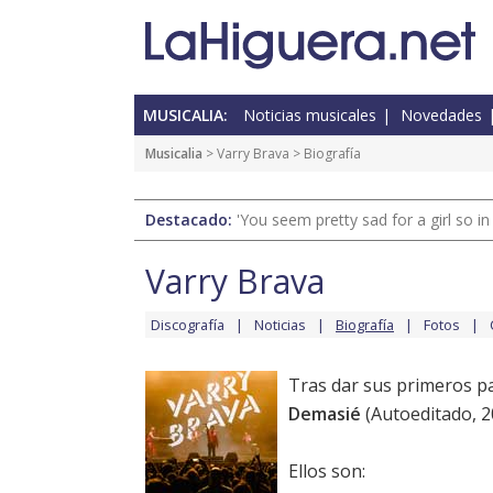
MUSICALIA:
Noticias musicales
Novedades
Musicalia
>
Varry Brava
> Biografía
Destacado:
'You seem pretty sad for a girl so in
Varry Brava
Discografía
Noticias
Biografía
Fotos
Tras dar sus primeros p
Demasié
(Autoeditado, 2
Ellos son: