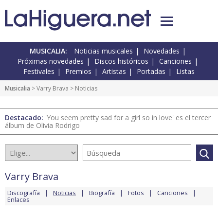
MUSICALIA:
Noticias musicales
Novedades
Próximas novedades
Discos históricos
Canciones
Festivales
Premios
Artistas
Portadas
Listas
Musicalia
>
Varry Brava
> Noticias
Destacado:
'You seem pretty sad for a girl so in love' es el tercer
álbum de Olivia Rodrigo
Varry Brava
Discografía
Noticias
Biografía
Fotos
Canciones
Enlaces