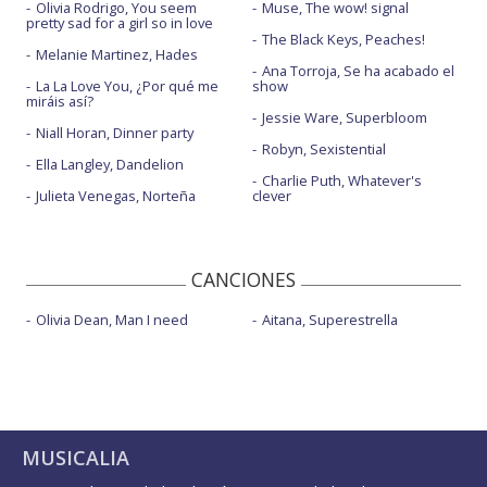
Olivia Rodrigo, You seem
Muse, The wow! signal
pretty sad for a girl so in love
The Black Keys, Peaches!
Melanie Martinez, Hades
Ana Torroja, Se ha acabado el
La La Love You, ¿Por qué me
show
miráis así?
Jessie Ware, Superbloom
Niall Horan, Dinner party
Robyn, Sexistential
Ella Langley, Dandelion
Charlie Puth, Whatever's
Julieta Venegas, Norteña
clever
CANCIONES
Olivia Dean, Man I need
Aitana, Superestrella
MUSICALIA