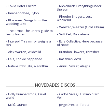
Tokio Hotel, Encore
Nickelback, Everything under
the sun
beabadoobee, Pylon
Phoebe Bridgers, Lost
weekend
Blossoms, Songs from the
wedding cake
Weezer, Weezer (Gold album)
The Script, The user's guide to
being human
Soft Cell, Danceteria
Interpol, This mirror weighs a
Ezra Collective, Here because
ton
of hope
Alex Warren, Wildchild
Brandon Flowers, Thrasher
Eels, Cookie happened
Kasabian, Act III
Natalie Imbruglia, Algorithm
Anni B Sweet, Alegría
NOVEDADES DISCOS
Holly Humberstone, Cruel
Carlos Vives, El último disco
world
Vol. 1
Malú, Quince
Jorge Drexler, Taracá