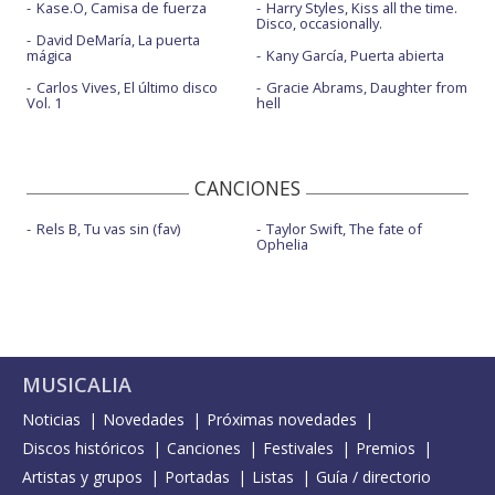
Kase.O, Camisa de fuerza
Harry Styles, Kiss all the time.
Disco, occasionally.
David DeMaría, La puerta
mágica
Kany García, Puerta abierta
Carlos Vives, El último disco
Gracie Abrams, Daughter from
Vol. 1
hell
CANCIONES
Rels B, Tu vas sin (fav)
Taylor Swift, The fate of
Ophelia
MUSICALIA
Noticias
Novedades
Próximas novedades
Discos históricos
Canciones
Festivales
Premios
Artistas y grupos
Portadas
Listas
Guía / directorio