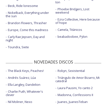
ton
Beck, Ride lonesome
Phoebe Bridgers, Lost
weekend
Nickelback, Everything under
the sun
Ezra Collective, Here because
of hope
Brandon Flowers, Thrasher
Camela, Titánicos
Europe, Come this madness
beabadoobee, Pylon
Carly Rae Jepsen, Day and
night
Toundra, Siete
NOVEDADES DISCOS
The Black Keys, Peaches!
Robyn, Sexistential
Andrés Suárez, Lúa
Triángulo de Amor Bizarro, Mi
catedral
Ella Langley, Dandelion
Laura Pausini, Yo canto 2
Charlie Puth, Whatever's
clever
Madonna, Confessions II
Nil Moliner, Nexo
Juanes, JuanesTeban