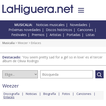
MUSICALIA:
Noticias musicales
Novedades
Próximas novedades
Discos históricos
Canciones
Festivales
Premios
Artistas
Portadas
Listas
Musicalia
>
Weezer
> Enlaces
Destacado:
'You seem pretty sad for a girl so in love' es el tercer
álbum de Olivia Rodrigo
Weezer
Discografía
Noticias
Biografía
Fotos
Canciones
Enlaces