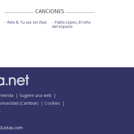
CANCIONES
Rels B, Tu vas sin (fav)
Pablo López, El niño
del espacio
mienda
Sugiere una web
 privacidad
(
Cambiar
)
Cookies
S
0Listas.com