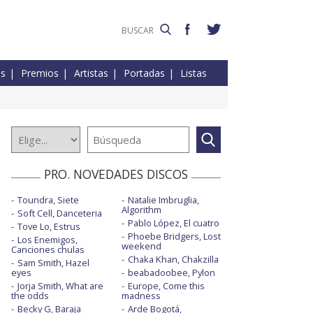
es
Premios
Artistas
Portadas
Listas
PRO. NOVEDADES DISCOS
Toundra, Siete
Natalie Imbruglia,
Algorithm
Soft Cell, Danceteria
Pablo López, El cuatro
Tove Lo, Estrus
Phoebe Bridgers, Lost
Los Enemigos,
weekend
Canciones chulas
Chaka Khan, Chakzilla
Sam Smith, Hazel
eyes
beabadoobee, Pylon
Jorja Smith, What are
Europe, Come this
the odds
madness
Becky G, Baraja
Arde Bogotá,