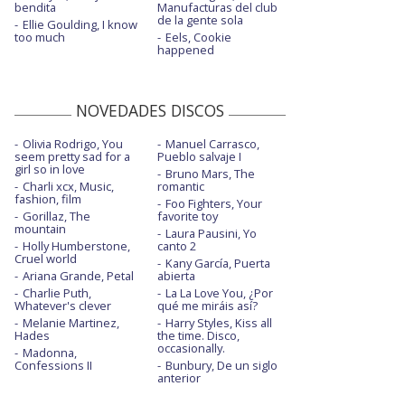
bendita
Manufacturas del club
de la gente sola
Ellie Goulding, I know
too much
Eels, Cookie
happened
NOVEDADES DISCOS
Olivia Rodrigo, You
Manuel Carrasco,
seem pretty sad for a
Pueblo salvaje I
girl so in love
Bruno Mars, The
Charli xcx, Music,
romantic
fashion, film
Foo Fighters, Your
Gorillaz, The
favorite toy
mountain
Laura Pausini, Yo
Holly Humberstone,
canto 2
Cruel world
Kany García, Puerta
Ariana Grande, Petal
abierta
Charlie Puth,
La La Love You, ¿Por
Whatever's clever
qué me miráis así?
Melanie Martinez,
Harry Styles, Kiss all
Hades
the time. Disco,
occasionally.
Madonna,
Confessions II
Bunbury, De un siglo
anterior