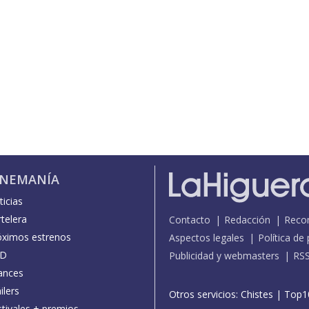
INEMANÍA
icias
telera
Contacto
Redacción
Reco
óximos estrenos
Aspectos legales
Política de
D
Publicidad y webmasters
RS
ances
ilers
Otros servicios:
Chistes
|
Top1
stivales + premios