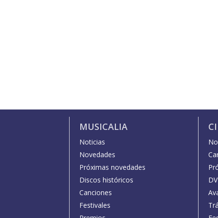
MUSICALIA
C
Noticias
Not
Novedades
Car
Próximas novedades
Pr
Discos históricos
DV
Canciones
Av
Festivales
Trá
Premios
Fe