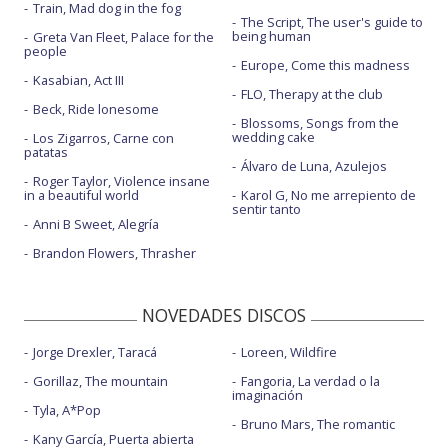
Train, Mad dog in the fog
The Script, The user's guide to
being human
Greta Van Fleet, Palace for the
people
Europe, Come this madness
Kasabian, Act III
FLO, Therapy at the club
Beck, Ride lonesome
Blossoms, Songs from the
wedding cake
Los Zigarros, Carne con
patatas
Álvaro de Luna, Azulejos
Roger Taylor, Violence insane
in a beautiful world
Karol G, No me arrepiento de
sentir tanto
Anni B Sweet, Alegría
Brandon Flowers, Thrasher
NOVEDADES DISCOS
Jorge Drexler, Taracá
Loreen, Wildfire
Gorillaz, The mountain
Fangoria, La verdad o la
imaginación
Tyla, A*Pop
Bruno Mars, The romantic
Kany García, Puerta abierta