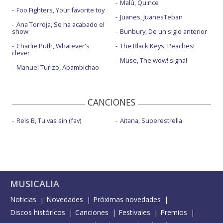
Malú, Quince
Foo Fighters, Your favorite toy
Juanes, JuanesTeban
Ana Torroja, Se ha acabado el
show
Bunbury, De un siglo anterior
Charlie Puth, Whatever's
The Black Keys, Peaches!
clever
Muse, The wow! signal
Manuel Turizo, Apambichao
CANCIONES
Rels B, Tu vas sin (fav)
Aitana, Superestrella
MUSICALIA
Noticias
Novedades
Próximas novedades
Discos históricos
Canciones
Festivales
Premios