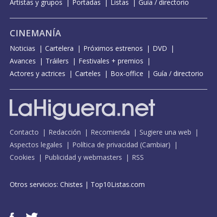
Artistas y grupos
Portadas
Listas
Guía / directorio
CINEMANÍA
Noticias
Cartelera
Próximos estrenos
DVD
Avances
Tráilers
Festivales + premios
Actores y actrices
Carteles
Box-office
Guía / directorio
Contacto
Redacción
Recomienda
Sugiere una web
Aspectos legales
Política de privacidad
(
Cambiar
)
Cookies
Publicidad y webmasters
RSS
Otros servicios:
Chistes
|
Top10Listas.com