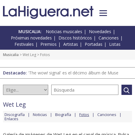
MUSICALIA:
Noticias musicales
Novedades
Próximas novedades
Discos históricos
Canciones
Festivales
Premios
Artistas
Portadas
Listas
Musicalia
>
Wet Leg
> Fotos
Destacado:
'The wow! signal' es el décimo álbum de Muse
Wet Leg
Discografía
Noticias
Biografía
Fotos
Canciones
Enlaces
Galería de imágenes de Wet Leg en el canal de música. Pulsa