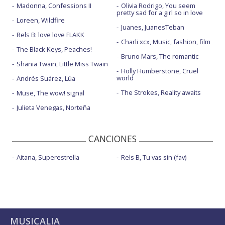
Madonna, Confessions II
Olivia Rodrigo, You seem
pretty sad for a girl so in love
Loreen, Wildfire
Juanes, JuanesTeban
Rels B: love love FLAKK
Charli xcx, Music, fashion, film
The Black Keys, Peaches!
Bruno Mars, The romantic
Shania Twain, Little Miss Twain
Holly Humberstone, Cruel
world
Andrés Suárez, Lúa
The Strokes, Reality awaits
Muse, The wow! signal
Julieta Venegas, Norteña
CANCIONES
Aitana, Superestrella
Rels B, Tu vas sin (fav)
MUSICALIA