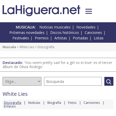
MUSICALIA:
Noticias musicales
Novedades
Próximas novedades
Discos históricos
Canciones
Festivales
Premios
Artistas
Portadas
Listas
Musicalia
>
White Lies
> Discografía
Destacado:
'You seem pretty sad for a girl so in love' es el tercer
álbum de Olivia Rodrigo
White Lies
Discografía
Noticias
Biografía
Fotos
Canciones
Enlaces