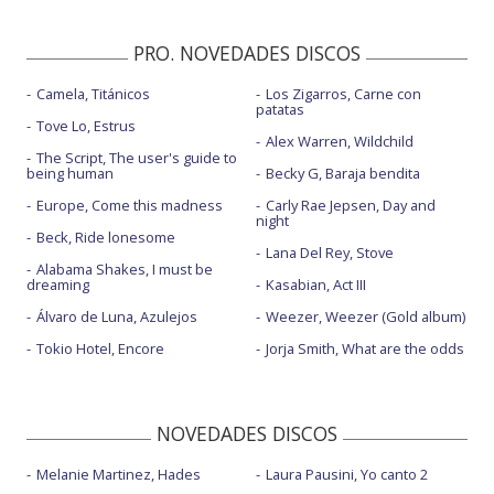
PRO. NOVEDADES DISCOS
Camela, Titánicos
Los Zigarros, Carne con
patatas
Tove Lo, Estrus
Alex Warren, Wildchild
The Script, The user's guide to
being human
Becky G, Baraja bendita
Europe, Come this madness
Carly Rae Jepsen, Day and
night
Beck, Ride lonesome
Lana Del Rey, Stove
Alabama Shakes, I must be
dreaming
Kasabian, Act III
Álvaro de Luna, Azulejos
Weezer, Weezer (Gold album)
Tokio Hotel, Encore
Jorja Smith, What are the odds
NOVEDADES DISCOS
Melanie Martinez, Hades
Laura Pausini, Yo canto 2