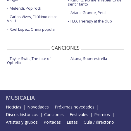
Karol G, No me arrepiento de
sentir tanto
Melendi, Pop rock
Ariana Grande, Petal
Carlos Vives, El último disco
Vol. 1
FLO, Therapy at the club
Xoel López, Oniria popular
CANCIONES
Taylor Swift, The fate of
Aitana, Superestrella
Ophelia
MUSICALIA
Noticias
Novedades
Próximas novedades
Discos históricos
Canciones
Festivales
Premios
Artistas y grupos
Portadas
Listas
Guía / directorio