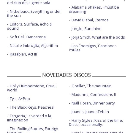
del club de la gente sola
Alabama Shakes, I must be
Nickelback, Everything under
dreaming
the sun
David Bisbal, Eternos
Editors, Surface, echo &
sound
Jungle, Sunshine
Soft Cell, Danceteria
Jorja Smith, What are the odds
Natalie Imbruglia, Algorithm
Los Enemigos, Canciones
chulas
Kasabian, Act III
NOVEDADES DISCOS
Holly Humberstone, Cruel
Gorillaz, The mountain
world
Madonna, Confessions II
Tyla, A*Pop
Niall Horan, Dinner party
The Black Keys, Peaches!
Juanes, JuanesTeban
Fangoria, La verdad o la
imaginación
Harry Styles, Kiss all the time.
Disco, occasionally.
The Rolling Stones, Foreign
tongues