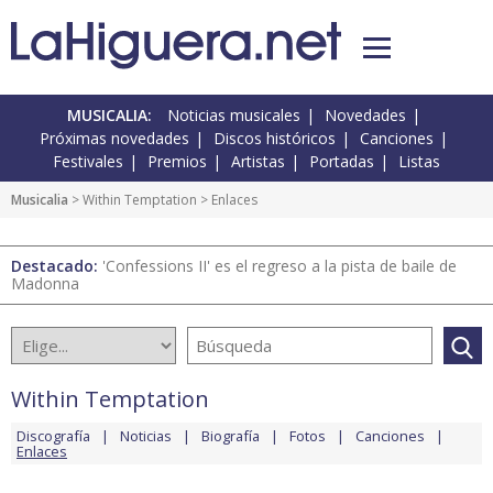
MUSICALIA:
Noticias musicales
Novedades
Próximas novedades
Discos históricos
Canciones
Festivales
Premios
Artistas
Portadas
Listas
Musicalia
>
Within Temptation
> Enlaces
Destacado:
'Confessions II' es el regreso a la pista de baile de
Madonna
Within Temptation
Discografía
Noticias
Biografía
Fotos
Canciones
Enlaces