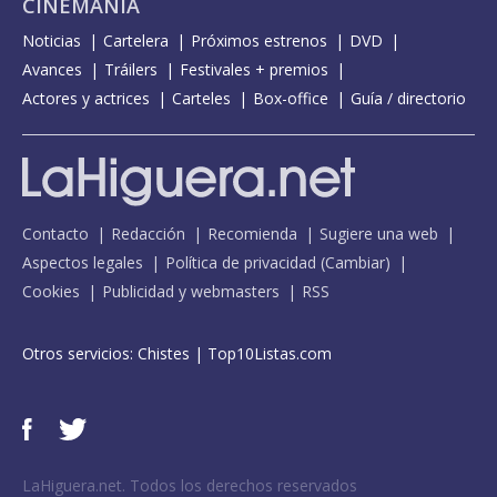
CINEMANÍA
Noticias
Cartelera
Próximos estrenos
DVD
Avances
Tráilers
Festivales + premios
Actores y actrices
Carteles
Box-office
Guía / directorio
Contacto
Redacción
Recomienda
Sugiere una web
Aspectos legales
Política de privacidad
(
Cambiar
)
Cookies
Publicidad y webmasters
RSS
Otros servicios:
Chistes
|
Top10Listas.com
LaHiguera.net. Todos los derechos reservados