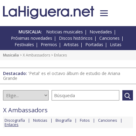
MUSICALIA:
Noticias musicales
Novedades
Próximas novedades
Discos históricos
Canciones
Festivales
Premios
Artistas
Portadas
Listas
Musicalia
>
X Ambassadors
> Enlaces
Destacado:
'Petal' es el octavo álbum de estudio de Ariana
Grande
X Ambassadors
Discografía
Noticias
Biografía
Fotos
Canciones
Enlaces