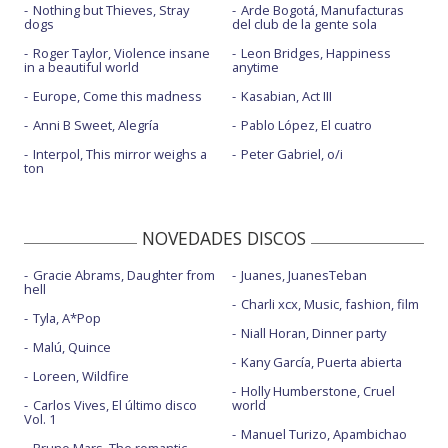
Nothing but Thieves, Stray
Arde Bogotá, Manufacturas
dogs
del club de la gente sola
Roger Taylor, Violence insane
Leon Bridges, Happiness
in a beautiful world
anytime
Europe, Come this madness
Kasabian, Act III
Anni B Sweet, Alegría
Pablo López, El cuatro
Interpol, This mirror weighs a
Peter Gabriel, o/i
ton
NOVEDADES DISCOS
Gracie Abrams, Daughter from
Juanes, JuanesTeban
hell
Charli xcx, Music, fashion, film
Tyla, A*Pop
Niall Horan, Dinner party
Malú, Quince
Kany García, Puerta abierta
Loreen, Wildfire
Holly Humberstone, Cruel
Carlos Vives, El último disco
world
Vol. 1
Manuel Turizo, Apambichao