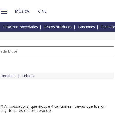
MÚSICA
CINE
Próximas novedades
Discos históricos
Canciones
Festival
um de Muse
Canciones
Enlaces
 X Ambassadors, que incluye 4 canciones nuevas que fueron
es y después del proceso de...