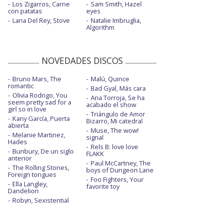
Los Zigarros, Carne
Sam Smith, Hazel
con patatas
eyes
Lana Del Rey, Stove
Natalie Imbruglia,
Algorithm
NOVEDADES DISCOS
Bruno Mars, The
Malú, Quince
romantic
Bad Gyal, Más cara
Olivia Rodrigo, You
Ana Torroja, Se ha
seem pretty sad for a
acabado el show
girl so in love
Triángulo de Amor
Kany García, Puerta
Bizarro, Mi catedral
abierta
Muse, The wow!
Melanie Martinez,
signal
Hades
Rels B: love love
Bunbury, De un siglo
FLAKK
anterior
Paul McCartney, The
The Rolling Stones,
boys of Dungeon Lane
Foreign tongues
Foo Fighters, Your
Ella Langley,
favorite toy
Dandelion
Robyn, Sexistential