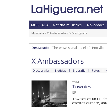
MUSICALIA:
Noticias musicales
Novedades
Musicalia
>
X Ambassadors
> Discografía
Destacado:
'The wow! signal' es el décimo álb
X Ambassadors
Discografía
Noticias
Biografía
Fotos
2024
Townies
EP
Townies es un EP de
escritas durante, ant