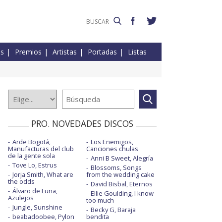
es
Premios
Artistas
Portadas
Listas
PRO. NOVEDADES DISCOS
Arde Bogotá,
Los Enemigos,
Manufacturas del club
Canciones chulas
de la gente sola
Anni B Sweet, Alegría
Tove Lo, Estrus
Blossoms, Songs
Jorja Smith, What are
from the wedding cake
the odds
David Bisbal, Eternos
Álvaro de Luna,
Ellie Goulding, I know
Azulejos
too much
Jungle, Sunshine
Becky G, Baraja
beabadoobee, Pylon
bendita