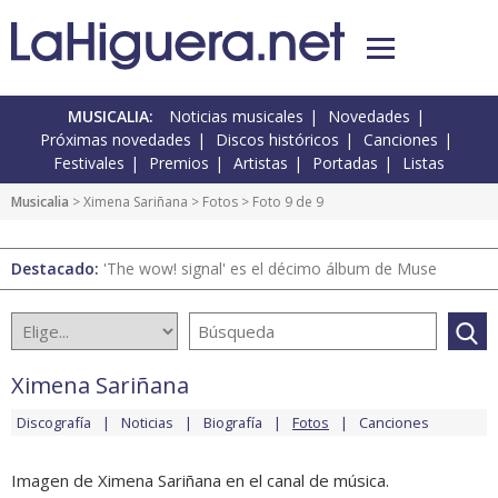
MUSICALIA:
Noticias musicales
Novedades
Próximas novedades
Discos históricos
Canciones
Festivales
Premios
Artistas
Portadas
Listas
Musicalia
>
Ximena Sariñana
>
Fotos
> Foto 9 de 9
Destacado:
'The wow! signal' es el décimo álbum de Muse
Ximena Sariñana
Discografía
Noticias
Biografía
Fotos
Canciones
Imagen de Ximena Sariñana en el canal de música.