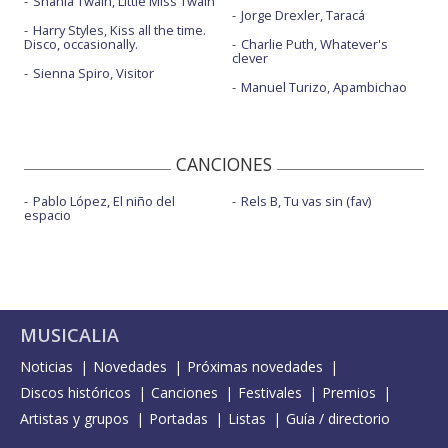
Shania Twain, Little Miss Twain
Jorge Drexler, Taracá
Harry Styles, Kiss all the time.
Disco, occasionally.
Charlie Puth, Whatever's
clever
Sienna Spiro, Visitor
Manuel Turizo, Apambichao
CANCIONES
Pablo López, El niño del
Rels B, Tu vas sin (fav)
espacio
MUSICALIA
Noticias
Novedades
Próximas novedades
Discos históricos
Canciones
Festivales
Premios
Artistas y grupos
Portadas
Listas
Guía / directorio