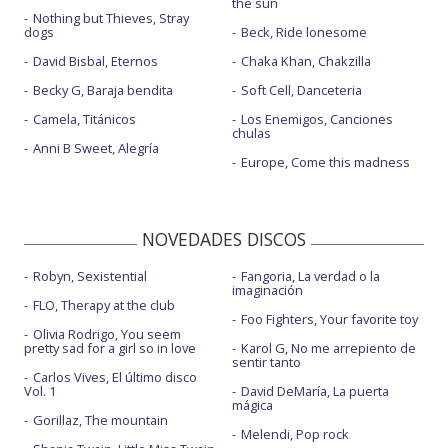
the sun
Nothing but Thieves, Stray
dogs
Beck, Ride lonesome
David Bisbal, Eternos
Chaka Khan, Chakzilla
Becky G, Baraja bendita
Soft Cell, Danceteria
Camela, Titánicos
Los Enemigos, Canciones
chulas
Anni B Sweet, Alegría
Europe, Come this madness
NOVEDADES DISCOS
Robyn, Sexistential
Fangoria, La verdad o la
imaginación
FLO, Therapy at the club
Foo Fighters, Your favorite toy
Olivia Rodrigo, You seem
pretty sad for a girl so in love
Karol G, No me arrepiento de
sentir tanto
Carlos Vives, El último disco
Vol. 1
David DeMaría, La puerta
mágica
Gorillaz, The mountain
Melendi, Pop rock