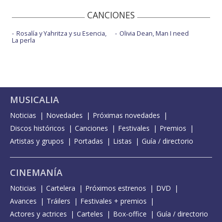
CANCIONES
Rosalía y Yahritza y su Esencia,
Olivia Dean, Man I need
La perla
MUSICALIA
Noticias
Novedades
Próximas novedades
Discos históricos
Canciones
Festivales
Premios
Artistas y grupos
Portadas
Listas
Guía / directorio
CINEMANÍA
Noticias
Cartelera
Próximos estrenos
DVD
Avances
Tráilers
Festivales + premios
Actores y actrices
Carteles
Box-office
Guía / directorio