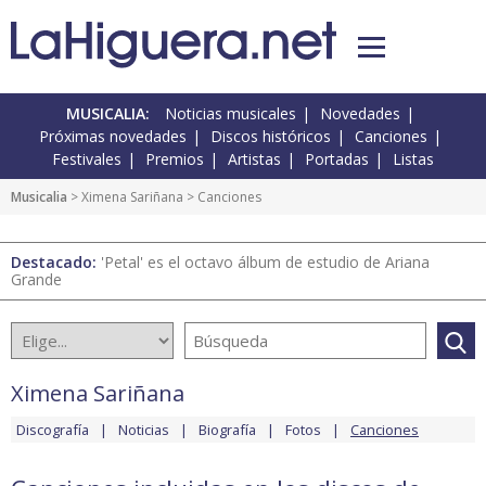
MUSICALIA:
Noticias musicales
Novedades
Próximas novedades
Discos históricos
Canciones
Festivales
Premios
Artistas
Portadas
Listas
Musicalia
>
Ximena Sariñana
> Canciones
Destacado:
'Petal' es el octavo álbum de estudio de Ariana
Grande
Ximena Sariñana
Discografía
Noticias
Biografía
Fotos
Canciones