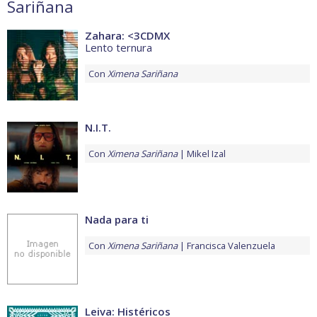
Sariñana
Zahara: <3CDMX
Lento ternura
Con
Ximena Sariñana
N.I.T.
Con
Ximena Sariñana
Mikel Izal
Nada para ti
Con
Ximena Sariñana
Francisca Valenzuela
Leiva: Histéricos