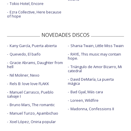
Ojos diamante
Tokio Hotel, Encore
Para la eternidad - con Leonel García y Jonaz
Ezra Collective, Here because
of hope
Pedestal - con Silvina Moreno
Si tú te vas
NOVEDADES DISCOS
TBT 4ever
Kany García, Puerta abierta
Shania Twain, Little Miss Twain
Temes
Quevedo, El baifo
RAYE, This music may contain
hope.
Gracie Abrams, Daughter from
Una vez más
hell
Triángulo de Amor Bizarro, Mi
catedral
Viendo vemos - con Caloncho
Nil Moliner, Nexo
David DeMaría, La puerta
mágica
Rels B: love love FLAKK
Bad Gyal, Más cara
Manuel Carrasco, Pueblo
salvaje I
Loreen, Wildfire
Bruno Mars, The romantic
Madonna, Confessions II
Manuel Turizo, Apambichao
Xoel López, Oniria popular