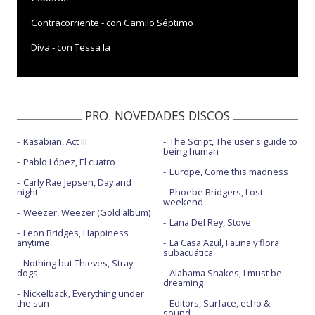
Contracorriente - con Camilo Séptimo
Diva - con Tessa Ia
El amor más grande - con Flor de Toloache
Fuego - con la letra
PRO. NOVEDADES DISCOS
Histéricos - con Leiva
Kasabian, Act III
The Script, The user's guide to
Lo bailado
being human
Pablo López, El cuatro
Lo que se va - con Andrés Cepeda
Europe, Come this madness
Carly Rae Jepsen, Day and
night
Phoebe Bridgers, Lost
Mr. Carisma
weekend
Weezer, Weezer (Gold album)
N.I.T. - con Mikel Izal
Lana Del Rey, Stove
Leon Bridges, Happiness
anytime
La Casa Azul, Fauna y flora
Nada para ti - con Francisca Valenzuela
subacuática
Nothing but Thieves, Stray
No dirás - con Ximena Sariñana
dogs
Alabama Shakes, I must be
dreaming
Nickelback, Everything under
Nostalgia
the sun
Editors, Surface, echo &
sound