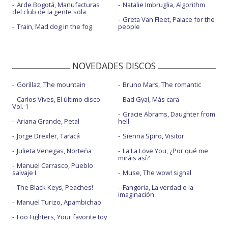
Arde Bogotá, Manufacturas
Natalie Imbruglia, Algorithm
del club de la gente sola
Greta Van Fleet, Palace for the
Train, Mad dog in the fog
people
NOVEDADES DISCOS
Gorillaz, The mountain
Bruno Mars, The romantic
Carlos Vives, El último disco
Bad Gyal, Más cara
Vol. 1
Gracie Abrams, Daughter from
Ariana Grande, Petal
hell
Jorge Drexler, Taracá
Sienna Spiro, Visitor
Julieta Venegas, Norteña
La La Love You, ¿Por qué me
miráis así?
Manuel Carrasco, Pueblo
salvaje I
Muse, The wow! signal
The Black Keys, Peaches!
Fangoria, La verdad o la
imaginación
Manuel Turizo, Apambichao
Foo Fighters, Your favorite toy