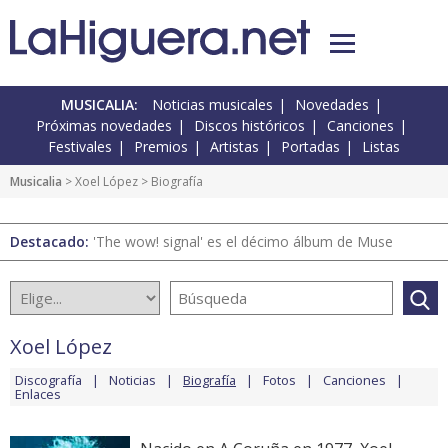
MUSICALIA:
Noticias musicales
Novedades
Próximas novedades
Discos históricos
Canciones
Festivales
Premios
Artistas
Portadas
Listas
Musicalia
>
Xoel López
> Biografía
Destacado:
'The wow! signal' es el décimo álbum de Muse
Xoel López
Discografía
Noticias
Biografía
Fotos
Canciones
Enlaces