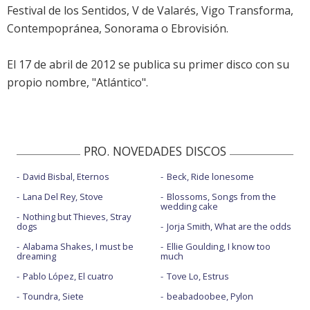
Festival de los Sentidos, V de Valarés, Vigo Transforma,
Contempopránea, Sonorama o Ebrovisión.
El 17 de abril de 2012 se publica su primer disco con su
propio nombre, "Atlántico".
PRO. NOVEDADES DISCOS
David Bisbal, Eternos
Beck, Ride lonesome
Lana Del Rey, Stove
Blossoms, Songs from the
wedding cake
Nothing but Thieves, Stray
dogs
Jorja Smith, What are the odds
Alabama Shakes, I must be
Ellie Goulding, I know too
dreaming
much
Pablo López, El cuatro
Tove Lo, Estrus
Toundra, Siete
beabadoobee, Pylon