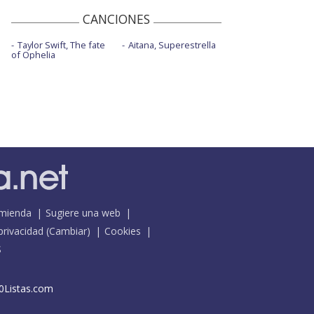
CANCIONES
Taylor Swift, The fate
Aitana, Superestrella
of Ophelia
mienda
Sugiere una web
 privacidad
(
Cambiar
)
Cookies
S
0Listas.com