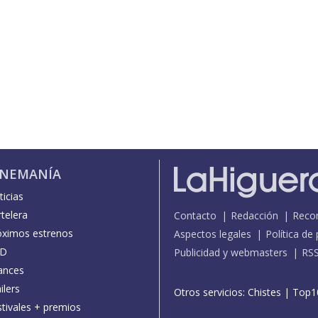
INEMANÍA
icias
telera
Contacto
Redacción
Reco
óximos estrenos
Aspectos legales
Política de
D
Publicidad y webmasters
RS
ances
ilers
Otros servicios:
Chistes
|
Top1
stivales + premios