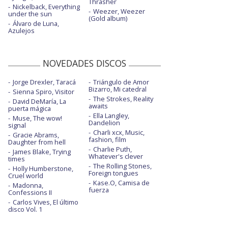
Thrasher
Nickelback, Everything
Weezer, Weezer
under the sun
(Gold album)
Álvaro de Luna,
Azulejos
NOVEDADES DISCOS
Jorge Drexler, Taracá
Triángulo de Amor
Bizarro, Mi catedral
Sienna Spiro, Visitor
The Strokes, Reality
David DeMaría, La
awaits
puerta mágica
Ella Langley,
Muse, The wow!
Dandelion
signal
Charli xcx, Music,
Gracie Abrams,
fashion, film
Daughter from hell
Charlie Puth,
James Blake, Trying
Whatever's clever
times
The Rolling Stones,
Holly Humberstone,
Foreign tongues
Cruel world
Kase.O, Camisa de
Madonna,
fuerza
Confessions II
Carlos Vives, El último
disco Vol. 1