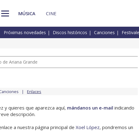
MÚSICA
CINE
Próximas novedades
Discos históricos
Canciones
Festival
io de Ariana Grande
Canciones
Enlaces
ez y quieres que aparezca aquí,
mándanos un e-mail
indicando
reve descripción.
enlace a nuestra página principal de
Xoel López
, pondremos un