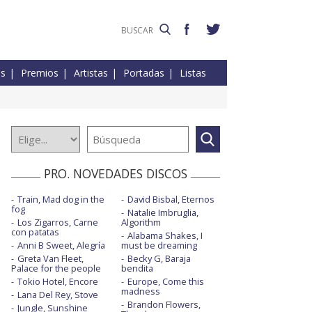
es
Premios
Artistas
Portadas
Listas
PRO. NOVEDADES DISCOS
Train, Mad dog in the
David Bisbal, Eternos
fog
Natalie Imbruglia,
Los Zigarros, Carne
Algorithm
con patatas
Alabama Shakes, I
Anni B Sweet, Alegría
must be dreaming
Greta Van Fleet,
Becky G, Baraja
Palace for the people
bendita
Tokio Hotel, Encore
Europe, Come this
madness
Lana Del Rey, Stove
Brandon Flowers,
Jungle, Sunshine