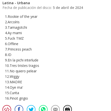
Latina - Urbana
Fecha de publicación del disco:
5 de abril de 2024
1.Rookie of the year
2.Arcoíris
3.Tamagotchi
4.Ay mami
5.Fuck TMZ
6.Offline
7.Princess peach
8.ID
9.En la pichi interlude
10.Tres tristes tragos
11.No quiero pelear
12.Wiggy
13.MADRE
14.Oye ma'
15.Curita
16.Pinot grigio