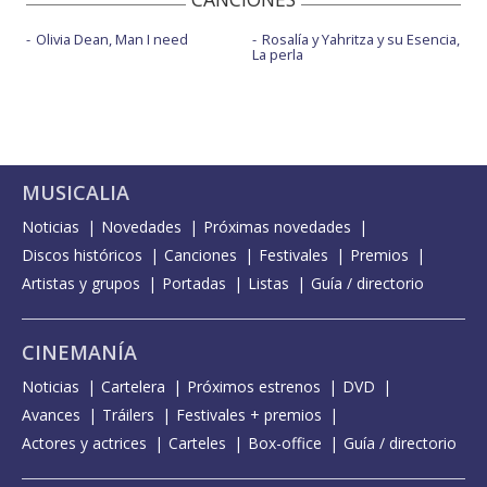
Olivia Dean, Man I need
Rosalía y Yahritza y su Esencia,
La perla
MUSICALIA
Noticias
Novedades
Próximas novedades
Discos históricos
Canciones
Festivales
Premios
Artistas y grupos
Portadas
Listas
Guía / directorio
CINEMANÍA
Noticias
Cartelera
Próximos estrenos
DVD
Avances
Tráilers
Festivales + premios
Actores y actrices
Carteles
Box-office
Guía / directorio