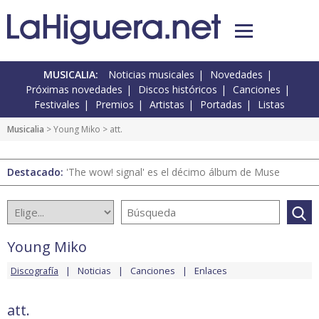
MUSICALIA:
Noticias musicales
Novedades
Próximas novedades
Discos históricos
Canciones
Festivales
Premios
Artistas
Portadas
Listas
Musicalia
>
Young Miko
> att.
Destacado:
'The wow! signal' es el décimo álbum de Muse
Young Miko
Discografía
Noticias
Canciones
Enlaces
att.