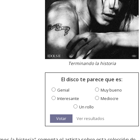
Terminando la historia
El disco te parece que es:
Genial
Muy bueno
Interesante
Mediocre
Un rollo
Votar
Ver resultados
os la historia"
, comenta el artista sobre esta colección de