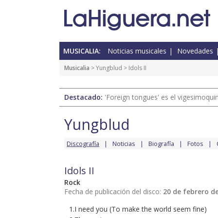
MUSICALIA:
Noticias musicales
Novedades
Musicalia
>
Yungblud
> Idols II
Destacado:
'Foreign tongues' es el vigesimoqui
Yungblud
Discografía
Noticias
Biografía
Fotos
Idols II
Rock
Fecha de publicación del disco:
20 de febrero d
1.I need you (To make the world seem fine)