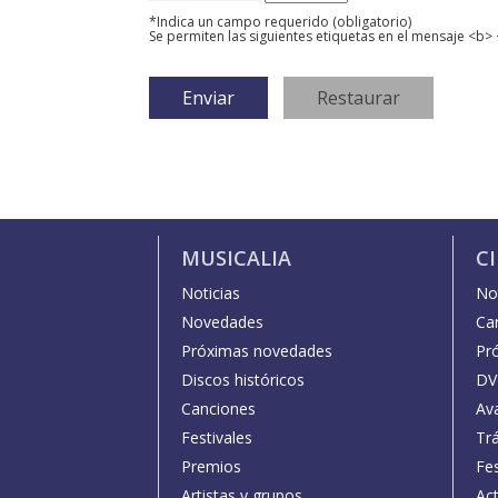
*Indica un campo requerido (obligatorio)
Se permiten las siguientes etiquetas en el mensaje <b> 
MUSICALIA
C
Noticias
Not
Novedades
Car
Próximas novedades
Pr
Discos históricos
DV
Canciones
Av
Festivales
Trá
Premios
Fe
Artistas y grupos
Act