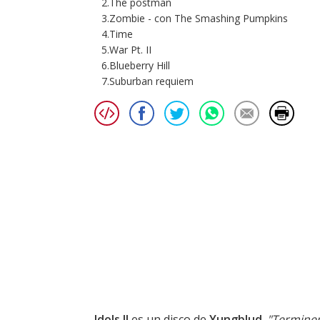
2.The postman
3.Zombie - con The Smashing Pumpkins
4.Time
5.War Pt. II
6.Blueberry Hill
7.Suburban requiem
Idols II
es un disco de
Yungblud
.
"Terminem