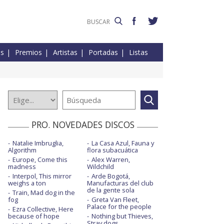
es
Premios
Artistas
Portadas
Listas
PRO. NOVEDADES DISCOS
Natalie Imbruglia,
La Casa Azul, Fauna y
Algorithm
flora subacuática
Europe, Come this
Alex Warren,
madness
Wildchild
Interpol, This mirror
Arde Bogotá,
weighs a ton
Manufacturas del club
de la gente sola
Train, Mad dog in the
fog
Greta Van Fleet,
Palace for the people
Ezra Collective, Here
because of hope
Nothing but Thieves,
Stray dogs