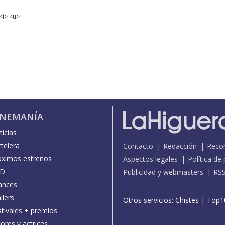
<i> <u>
INEMANÍA
icias
telera
Contacto
Redacción
Reco
óximos estrenos
Aspectos legales
Política de
D
Publicidad y webmasters
RS
ances
ilers
Otros servicios:
Chistes
|
Top1
stivales + premios
ores y actrices