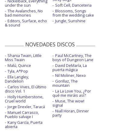
Nickelback, Everything
under the sun
Soft Cell, Danceteria
The Avalanches, No
Blossoms, Songs
bad memories
from the wedding cake
Editors, Surface, echo
Jungle, Sunshine
& sound
NOVEDADES DISCOS
Shania Twain, Little
Paul McCartney, The
Miss Twain
boys of Dungeon Lane
Malú, Quince
David DeMaría, La
puerta mágica
Tyla, A*Pop
Nil Moliner, Nexo
Ella Langley,
Dandelion
Gorillaz, The
mountain
Carlos Vives, El último
disco Vol. 1
La La Love You, ¿Por
qué me miráis así?
Holly Humberstone,
Cruel world
Muse, The wow!
signal
Jorge Drexler, Taracá
Niall Horan, Dinner
Manuel Carrasco,
party
Pueblo salvaje I
Kany García, Puerta
abierta