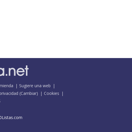
mienda
Sugiere una web
 privacidad
(
Cambiar
)
Cookies
S
0Listas.com