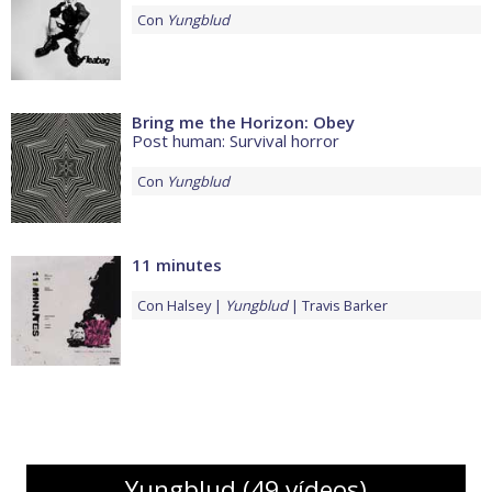
Con
Yungblud
Bring me the Horizon: Obey
Post human: Survival horror
Con
Yungblud
11 minutes
Con
Halsey
Yungblud
Travis Barker
Yungblud (49 vídeos)