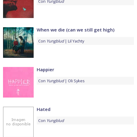
Con
Yungblud
When we die (can we still get high)
Con
Yungblud
Lil Yachty
Happier
Con
Yungblud
Oli Sykes
Hated
Con
Yungblud