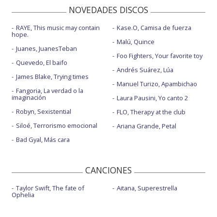
NOVEDADES DISCOS
Hated
RAYE, This music may contain
Kase.O, Camisa de fuerza
Hello heaven, hello
hope.
Malú, Quince
Hello heaven, hello - From the Blacklodge
Juanes, JuanesTeban
Foo Fighters, Your favorite toy
Quevedo, El baifo
Hello heaven, hello - The Jonathan Ross Show
Andrés Suárez, Lúa
James Blake, Trying times
I'm a mess - con Avril Lavigne
Manuel Turizo, Apambichao
Fangoria, La verdad o la
imaginación
Love song - Live at Eastcote Studios
Laura Pausini, Yo canto 2
Robyn, Sexistential
FLO, Therapy at the club
Lovesick lullaby
Siloé, Terrorismo emocional
Ariana Grande, Petal
Lowlife
Bad Gyal, Más cara
Lowlife - con letra
Lowlife - drunk
CANCIONES
Lowlife - Live From Marigny
Taylor Swift, The fate of
Aitana, Superestrella
Ophelia
Mars
Mars - Vevo Studio Performance