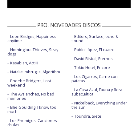
Cotton candy - Top of the Pops New Year Sp. 2021
Cotton candy (the morning after)
PRO. NOVEDADES DISCOS
Don't feel like feeling sad today
Leon Bridges, Happiness
Editors, Surface, echo &
Don't feel like feeling sad today - BBC Radio 1 Live Lounge
anytime
sound
Don't feel like feeling sad today - Sad version
Nothing but Thieves, Stray
Pablo López, El cuatro
dogs
David Bisbal, Eternos
Fleabag
Kasabian, Act III
Tokio Hotel, Encore
Fleabag - Live at The Whisky a Go Go
Natalie Imbruglia, Algorithm
Los Zigarros, Carne con
Phoebe Bridgers, Lost
patatas
Fleabag - MTV EMAs 2021
weekend
La Casa Azul, Fauna y flora
Fleabag - Reading 2021
The Avalanches, No bad
subacuática
memories
God save me, but don't drown me out
Nickelback, Everything under
Ellie Goulding, I know too
the sun
much
Happier - BBC Radio 1 Live Lounge
Toundra, Siete
Los Enemigos, Canciones
Happier - con Oli Sykes
chulas
Happier - con Oli Sykes - con letra