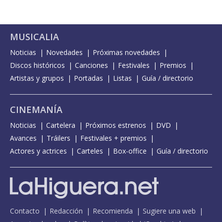
Memories - con WILLOW
My only angel - Desert Road Version con Steve Martin
MUSICALIA
My only angel - visualizer
Noticias
Novedades
Próximas novedades
Discos históricos
Canciones
Festivales
Premios
Obey - con Bring me the horizon
Artistas y grupos
Portadas
Listas
Guía / directorio
Strawberry lipstick
The Funeral
CINEMANÍA
The Funeral - Big Weekend 2022
Noticias
Cartelera
Próximos estrenos
DVD
Avances
The Funeral - con letra
Tráilers
Festivales + premios
Actores y actrices
Carteles
Box-office
Guía / directorio
The Funeral - Glastonbury 2022
Tissues
Tissues - BBC Radio 1 Live Lounge
Tissues - Jimmy Kimmel Live! 2022
Contacto
Redacción
Recomienda
Sugiere una web