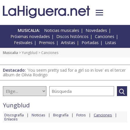
MUSICALIA:
Noticias musicales
Novedades
Próximas novedades
Discos históricos
Canciones
Festivales
Premios
Artistas
Portadas
Listas
Musicalia
>
Yungblud
> Canciones
Destacado:
'You seem pretty sad for a girl so in love' es el tercer
álbum de Olivia Rodrigo
Yungblud
Discografía
Noticias
Biografía
Fotos
Canciones
Enlaces