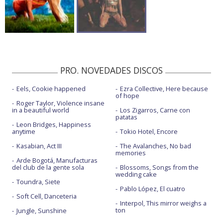
PRO. NOVEDADES DISCOS
Eels, Cookie happened
Ezra Collective, Here because
of hope
Roger Taylor, Violence insane
in a beautiful world
Los Zigarros, Carne con
patatas
Leon Bridges, Happiness
anytime
Tokio Hotel, Encore
Kasabian, Act III
The Avalanches, No bad
memories
Arde Bogotá, Manufacturas
del club de la gente sola
Blossoms, Songs from the
wedding cake
Toundra, Siete
Pablo López, El cuatro
Soft Cell, Danceteria
Interpol, This mirror weighs a
ton
Jungle, Sunshine