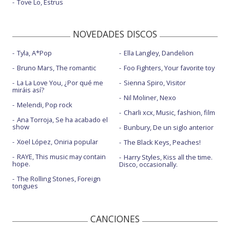
Tove Lo, Estrus
NOVEDADES DISCOS
Tyla, A*Pop
Ella Langley, Dandelion
Bruno Mars, The romantic
Foo Fighters, Your favorite toy
La La Love You, ¿Por qué me
Sienna Spiro, Visitor
miráis así?
Nil Moliner, Nexo
Melendi, Pop rock
Charli xcx, Music, fashion, film
Ana Torroja, Se ha acabado el
show
Bunbury, De un siglo anterior
Xoel López, Oniria popular
The Black Keys, Peaches!
RAYE, This music may contain
Harry Styles, Kiss all the time.
hope.
Disco, occasionally.
The Rolling Stones, Foreign
tongues
CANCIONES