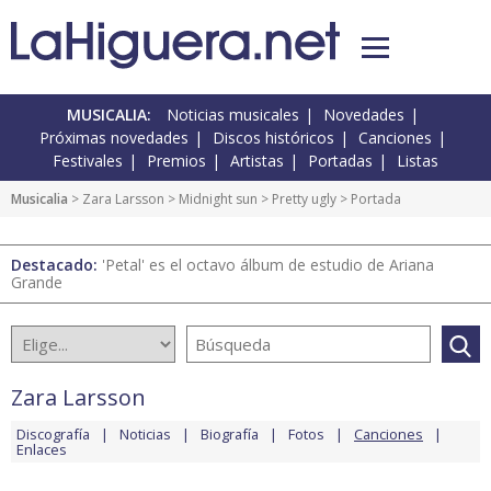
MUSICALIA:
Noticias musicales
Novedades
Próximas novedades
Discos históricos
Canciones
Festivales
Premios
Artistas
Portadas
Listas
Musicalia
>
Zara Larsson
>
Midnight sun
>
Pretty ugly
> Portada
Destacado:
'Petal' es el octavo álbum de estudio de Ariana
Grande
Zara Larsson
Discografía
Noticias
Biografía
Fotos
Canciones
Enlaces