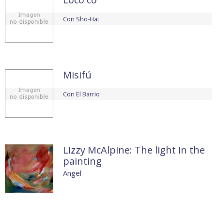
Con
Sho-Hai
Misifú
Con
El Barrio
Lizzy McAlpine: The light in the
painting
Angel