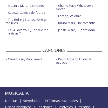
Melanie Martinez, Hades
Charlie Puth, Whatever's
clever
Kase.O, Camisa de fuerza
Loreen, Wildfire
The Rolling Stones, Foreign
tongues
Bruno Mars, The romantic
La La Love You, ¿Por qué me
Jessie Ware, Superbloom
miráis así?
CANCIONES
Olivia Dean, Man I need
Pablo López, El niño del
espacio
MUSICALIA
Noticias
Novedades
Próximas novedades
Discos históricos
Canciones
Festivales
Premios