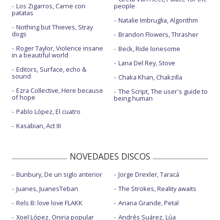
Los Zigarros, Carne con
people
11.Mastodon: Snakes for dinner
patatas
Natalie Imbruglia, Algorithm
Nothing but Thieves, Stray
12.Judeline: Besito
dogs
Brandon Flowers, Thrasher
13.Jorja Smith y Wizkid: Alive
Roger Taylor, Violence insane
Beck, Ride lonesome
in a beautiful world
Lana Del Rey, Stove
14.Sôber: Mi refugio
Editors, Surface, echo &
sound
Chaka Khan, Chakzilla
15.The Rolling Stones: Jealous lover
Ezra Collective, Here because
The Script, The user's guide to
of hope
16.Phoebe Bridgers: Lost boys
being human
Pablo López, El cuatro
17.Ana Mena y Lola Indigo: Pa ti toa <3
Kasabian, Act III
18.Olivia Rodrigo: Stupid song
19.Muse: Nightshift superstar
NOVEDADES DISCOS
20.Lori Meyers: Malafollá
Bunbury, De un siglo anterior
Jorge Drexler, Taracá
Juanes, JuanesTeban
The Strokes, Reality awaits
Rels B: love love FLAKK
Ariana Grande, Petal
Xoel López, Oniria popular
Andrés Suárez, Lúa