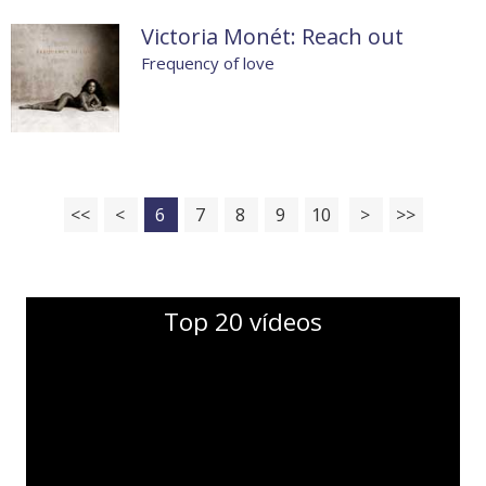
Victoria Monét: Reach out
Frequency of love
<<
<
6
7
8
9
10
>
>>
Top 20 vídeos