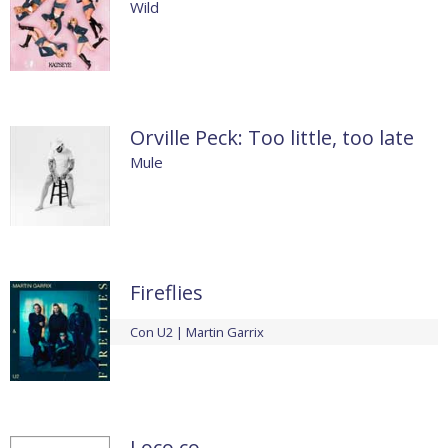
Wild
Orville Peck: Too little, too late
Mule
Fireflies
Con
U2
Martin Garrix
Loco co