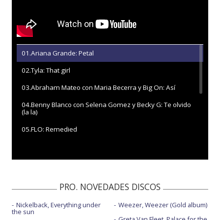
01.Ariana Grande: Petal
02.Tyla: That girl
03.Abraham Mateo con Maria Becerra y Big On: Así
04.Benny Blanco con Selena Gomez y Becky G: Te olvido
(la la)
05.FLO: Remedied
06.Charli xcx: Camera
07.Kacey Musgraves: Mexico honey
08.U2: Street of dreams
PRO. NOVEDADES DISCOS
09.Snow Patrol y Kylie Minogue: These alarms
Nickelback, Everything under
Weezer, Weezer (Gold album)
the sun
10.Queens of the Stone Age: Easy Street
Greta Van Fleet, Palace for the