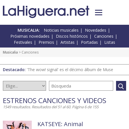
MUSICALIA:
Noticias musicales
Novedades
Próximas novedades
Discos históricos
Canciones
Festivales
Premios
Artistas
Portadas
Listas
Musicalia
> Canciones
Destacado:
'The wow! signal' es el décimo álbum de Muse
ESTRENOS CANCIONES Y VIDEOS
1549 resultados. Resultados del 51 al 60. Página 6 de 155
KATSEYE: Animal