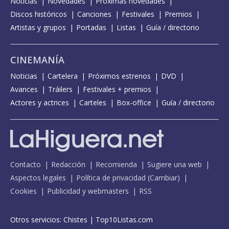
Noticias
Novedades
Próximas novedades
Discos históricos
Canciones
Festivales
Premios
Artistas y grupos
Portadas
Listas
Guía / directorio
CINEMANÍA
Noticias
Cartelera
Próximos estrenos
DVD
Avances
Tráilers
Festivales + premios
Actores y actrices
Carteles
Box-office
Guía / directorio
Contacto
Redacción
Recomienda
Sugiere una web
Aspectos legales
Política de privacidad
(
Cambiar
)
Cookies
Publicidad y webmasters
RSS
Otros servicios:
Chistes
|
Top10Listas.com