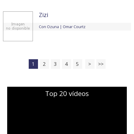
Zizi
Con
Ozuna
Omar Courtz
1
2
3
4
5
>
>>
Top 20 vídeos