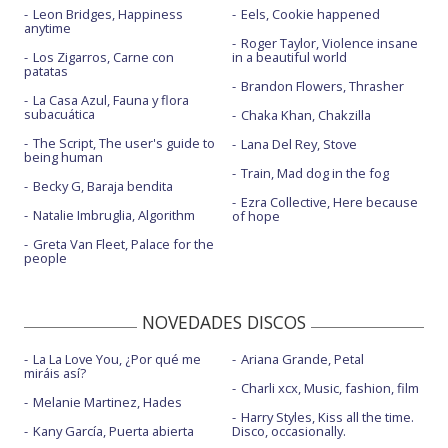
10.Queens of the Stone Age: Easy Street
Leon Bridges, Happiness
Eels, Cookie happened
anytime
11.Mastodon: Snakes for dinner
Roger Taylor, Violence insane
Los Zigarros, Carne con
in a beautiful world
patatas
12.Judeline: Besito
Brandon Flowers, Thrasher
La Casa Azul, Fauna y flora
13.Jorja Smith y Wizkid: Alive
subacuática
Chaka Khan, Chakzilla
The Script, The user's guide to
Lana Del Rey, Stove
14.Sôber: Mi refugio
being human
Train, Mad dog in the fog
15.The Rolling Stones: Jealous lover
Becky G, Baraja bendita
Ezra Collective, Here because
Natalie Imbruglia, Algorithm
16.Phoebe Bridgers: Lost boys
of hope
Greta Van Fleet, Palace for the
17.Ana Mena y Lola Indigo: Pa ti toa <3
people
18.Olivia Rodrigo: Stupid song
NOVEDADES DISCOS
19.Muse: Nightshift superstar
20.Lori Meyers: Malafollá
La La Love You, ¿Por qué me
Ariana Grande, Petal
miráis así?
Charli xcx, Music, fashion, film
Melanie Martinez, Hades
Harry Styles, Kiss all the time.
Kany García, Puerta abierta
Disco, occasionally.