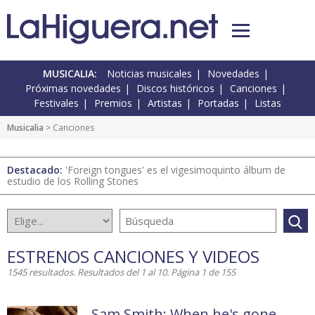
MUSICALIA:
Noticias musicales
Novedades
Próximas novedades
Discos históricos
Canciones
Festivales
Premios
Artistas
Portadas
Listas
Musicalia
> Canciones
Destacado:
'Foreign tongues' es el vigesimoquinto álbum de
estudio de los Rolling Stones
ESTRENOS CANCIONES Y VIDEOS
1545 resultados. Resultados del 1 al 10. Página 1 de 155
Sam Smith: When he's gone