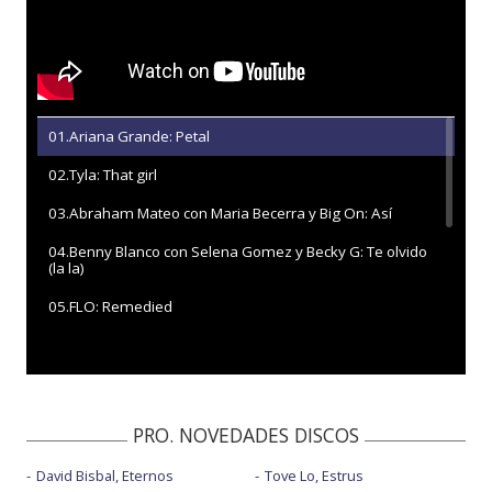
01.Ariana Grande: Petal
02.Tyla: That girl
03.Abraham Mateo con Maria Becerra y Big On: Así
04.Benny Blanco con Selena Gomez y Becky G: Te olvido
(la la)
05.FLO: Remedied
06.Charli xcx: Camera
07.Kacey Musgraves: Mexico honey
08.U2: Street of dreams
PRO. NOVEDADES DISCOS
09.Snow Patrol y Kylie Minogue: These alarms
David Bisbal, Eternos
Tove Lo, Estrus