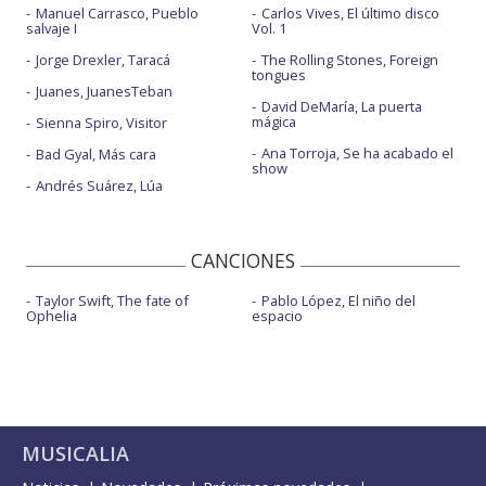
Manuel Carrasco, Pueblo
Carlos Vives, El último disco
salvaje I
Vol. 1
Jorge Drexler, Taracá
The Rolling Stones, Foreign
tongues
Juanes, JuanesTeban
David DeMaría, La puerta
mágica
Sienna Spiro, Visitor
Ana Torroja, Se ha acabado el
Bad Gyal, Más cara
show
Andrés Suárez, Lúa
CANCIONES
Taylor Swift, The fate of
Pablo López, El niño del
Ophelia
espacio
MUSICALIA