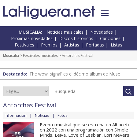
MUSICALIA:
Noticias musicales
Novedades
Próximas novedades
Discos históricos
Canciones
Festivales
Premios
Artistas
Portadas
Listas
Musicalia
>
Festivales musicales
> Antorchas Festival
Destacado:
'The wow! signal' es el décimo álbum de Muse
Antorchas Festival
Información
Noticias
Fotos
Evento musical que se estrena en Albacete
en 2022 con una programación con Simple
Minds, Leiva, Love of Lesbian, Lori Meyers,