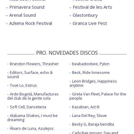
Primavera Sound
Festival de les Arts
Arenal Sound
Glastonbury
Azkena Rock Festival
Granca Live Fest
PRO. NOVEDADES DISCOS
Brandon Flowers, Thrasher
beabadoobee, Pylon
Editors, Surface, echo &
Beck, Ride lonesome
sound
Leon Bridges, Happiness
Tove Lo, Estrus
anytime
Arde Bogotá, Manufacturas
Greta Van Fleet, Palace for the
del club de la gente sola
people
Soft Cell, Danceteria
Kasabian, Act III
Alabama Shakes, I must be
Lana Del Rey, Stove
dreaming
Becky G, Baraja bendita
Álvaro de Luna, Azulejos
Carly Rae Jepsen, Day and