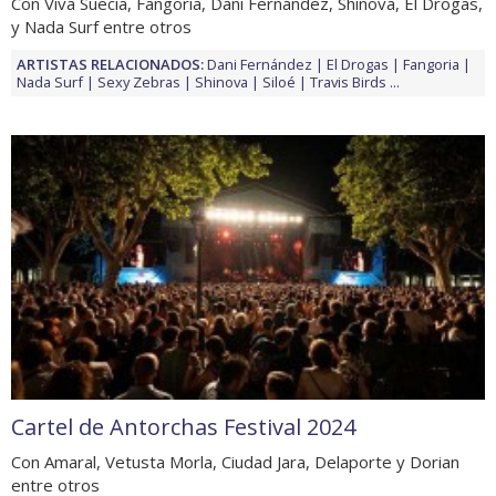
Con Viva Suecia, Fangoria, Dani Fernández, Shinova, El Drogas,
y Nada Surf entre otros
ARTISTAS RELACIONADOS:
Dani Fernández
El Drogas
Fangoria
Nada Surf
Sexy Zebras
Shinova
Siloé
Travis Birds
...
Cartel de Antorchas Festival 2024
Con Amaral, Vetusta Morla, Ciudad Jara, Delaporte y Dorian
entre otros