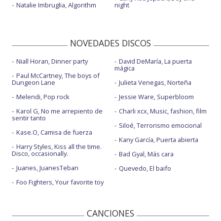
Natalie Imbruglia, Algorithm
night
NOVEDADES DISCOS
Niall Horan, Dinner party
David DeMaría, La puerta
mágica
Paul McCartney, The boys of
Dungeon Lane
Julieta Venegas, Norteña
Melendi, Pop rock
Jessie Ware, Superbloom
Karol G, No me arrepiento de
Charli xcx, Music, fashion, film
sentir tanto
Siloé, Terrorismo emocional
Kase.O, Camisa de fuerza
Kany García, Puerta abierta
Harry Styles, Kiss all the time.
Disco, occasionally.
Bad Gyal, Más cara
Juanes, JuanesTeban
Quevedo, El baifo
Foo Fighters, Your favorite toy
CANCIONES