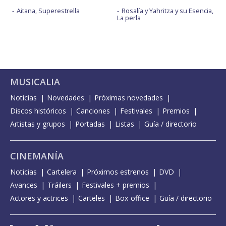
Aitana, Superestrella
Rosalía y Yahritza y su Esencia,
La perla
MUSICALIA
Noticias
Novedades
Próximas novedades
Discos históricos
Canciones
Festivales
Premios
Artistas y grupos
Portadas
Listas
Guía / directorio
CINEMANÍA
Noticias
Cartelera
Próximos estrenos
DVD
Avances
Tráilers
Festivales + premios
Actores y actrices
Carteles
Box-office
Guía / directorio