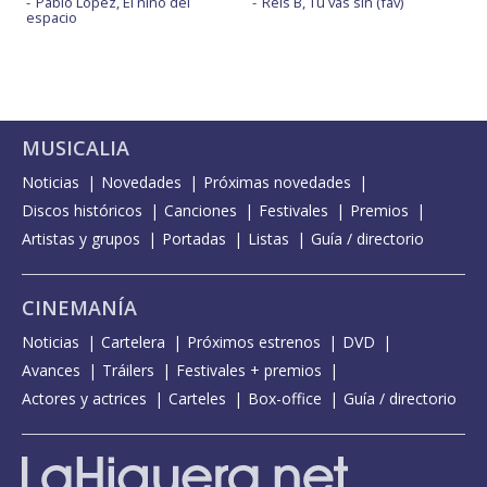
Pablo López, El niño del
Rels B, Tu vas sin (fav)
espacio
MUSICALIA
Noticias
Novedades
Próximas novedades
Discos históricos
Canciones
Festivales
Premios
Artistas y grupos
Portadas
Listas
Guía / directorio
CINEMANÍA
Noticias
Cartelera
Próximos estrenos
DVD
Avances
Tráilers
Festivales + premios
Actores y actrices
Carteles
Box-office
Guía / directorio