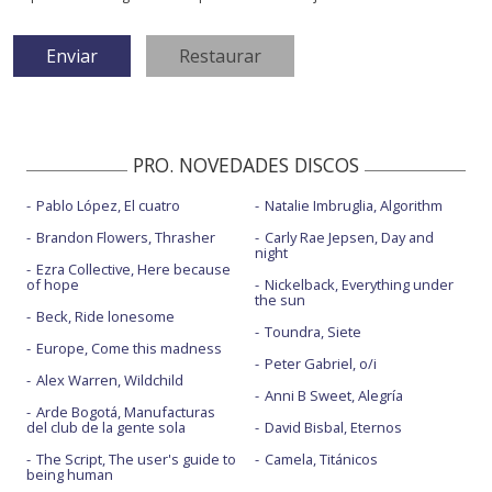
PRO. NOVEDADES DISCOS
Pablo López, El cuatro
Natalie Imbruglia, Algorithm
Brandon Flowers, Thrasher
Carly Rae Jepsen, Day and
night
Ezra Collective, Here because
of hope
Nickelback, Everything under
the sun
Beck, Ride lonesome
Toundra, Siete
Europe, Come this madness
Peter Gabriel, o/i
Alex Warren, Wildchild
Anni B Sweet, Alegría
Arde Bogotá, Manufacturas
del club de la gente sola
David Bisbal, Eternos
The Script, The user's guide to
Camela, Titánicos
being human