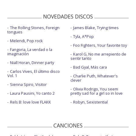
NOVEDADES DISCOS
The Rolling Stones, Foreign
James Blake, Trying times
tongues
Tyla, A*Pop
Melendi, Pop rock
Foo Fighters, Your favorite toy
Fangoria, La verdad o la
imaginación
Karol G, No me arrepiento de
sentir tanto
Niall Horan, Dinner party
Bad Gyal, Más cara
Carlos Vives, El último disco
Vol. 1
Charlie Puth, Whatever's
clever
Sienna Spiro, Visitor
Olivia Rodrigo, You seem
Laura Pausini, Yo canto 2
pretty sad for a girl so in love
Rels B: love love FLAKK
Robyn, Sexistential
CANCIONES