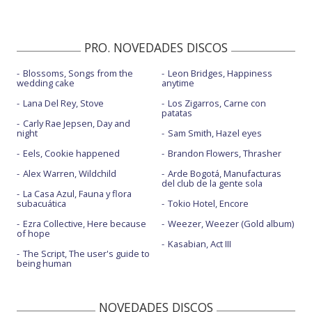
PRO. NOVEDADES DISCOS
Blossoms, Songs from the
Leon Bridges, Happiness
wedding cake
anytime
Lana Del Rey, Stove
Los Zigarros, Carne con
patatas
Carly Rae Jepsen, Day and
night
Sam Smith, Hazel eyes
Eels, Cookie happened
Brandon Flowers, Thrasher
Alex Warren, Wildchild
Arde Bogotá, Manufacturas
del club de la gente sola
La Casa Azul, Fauna y flora
subacuática
Tokio Hotel, Encore
Ezra Collective, Here because
Weezer, Weezer (Gold album)
of hope
Kasabian, Act III
The Script, The user's guide to
being human
NOVEDADES DISCOS