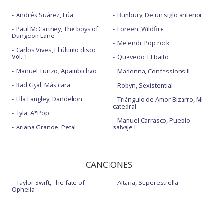
Andrés Suárez, Lúa
Bunbury, De un siglo anterior
Paul McCartney, The boys of
Loreen, Wildfire
Dungeon Lane
Melendi, Pop rock
Carlos Vives, El último disco
Vol. 1
Quevedo, El baifo
Manuel Turizo, Apambichao
Madonna, Confessions II
Bad Gyal, Más cara
Robyn, Sexistential
Ella Langley, Dandelion
Triángulo de Amor Bizarro, Mi
catedral
Tyla, A*Pop
Manuel Carrasco, Pueblo
Ariana Grande, Petal
salvaje I
CANCIONES
Taylor Swift, The fate of
Aitana, Superestrella
Ophelia