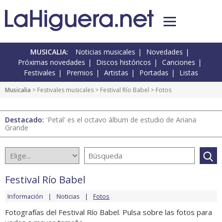
MUSICALIA:
Noticias musicales
Novedades
Próximas novedades
Discos históricos
Canciones
Festivales
Premios
Artistas
Portadas
Listas
Musicalia
>
Festivales musicales
>
Festival Río Babel
> Fotos
Destacado:
'Petal' es el octavo álbum de estudio de Ariana
Grande
Festival Río Babel
Información
Noticias
Fotos
Fotografías del Festival Río Babel. Pulsa sobre las fotos para