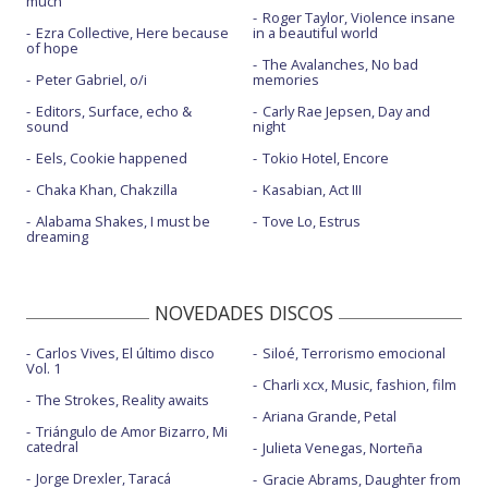
much
Roger Taylor, Violence insane
Ezra Collective, Here because
in a beautiful world
of hope
The Avalanches, No bad
Peter Gabriel, o/i
memories
Editors, Surface, echo &
Carly Rae Jepsen, Day and
sound
night
Eels, Cookie happened
Tokio Hotel, Encore
Chaka Khan, Chakzilla
Kasabian, Act III
Alabama Shakes, I must be
Tove Lo, Estrus
dreaming
NOVEDADES DISCOS
Carlos Vives, El último disco
Siloé, Terrorismo emocional
Vol. 1
Charli xcx, Music, fashion, film
The Strokes, Reality awaits
Ariana Grande, Petal
Triángulo de Amor Bizarro, Mi
catedral
Julieta Venegas, Norteña
Jorge Drexler, Taracá
Gracie Abrams, Daughter from