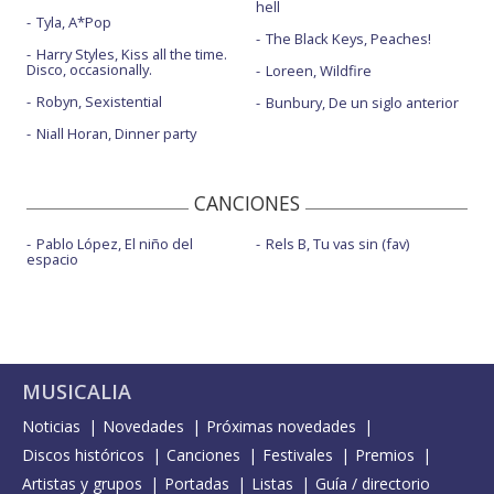
hell
Tyla, A*Pop
The Black Keys, Peaches!
Harry Styles, Kiss all the time.
Disco, occasionally.
Loreen, Wildfire
Robyn, Sexistential
Bunbury, De un siglo anterior
Niall Horan, Dinner party
CANCIONES
Pablo López, El niño del
Rels B, Tu vas sin (fav)
espacio
MUSICALIA
Noticias
Novedades
Próximas novedades
Discos históricos
Canciones
Festivales
Premios
Artistas y grupos
Portadas
Listas
Guía / directorio