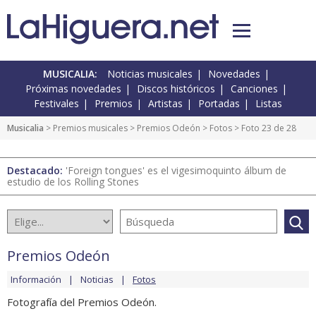
MUSICALIA:
Noticias musicales
Novedades
Próximas novedades
Discos históricos
Canciones
Festivales
Premios
Artistas
Portadas
Listas
Musicalia
>
Premios musicales
>
Premios Odeón
>
Fotos
> Foto 23 de 28
Destacado:
'Foreign tongues' es el vigesimoquinto álbum de
estudio de los Rolling Stones
Premios Odeón
Información
Noticias
Fotos
Fotografía del Premios Odeón.