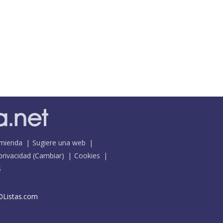
mienda
Sugiere una web
 privacidad
(
Cambiar
)
Cookies
S
0Listas.com