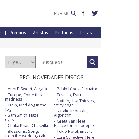
es
Premios
Artistas
Portadas
Listas
PRO. NOVEDADES DISCOS
Anni B Sweet, Alegría
Pablo López, El cuatro
Europe, Come this
Tove Lo, Estrus
madness
Nothing but Thieves,
Train, Mad dog in the
Stray dogs
fog
Natalie Imbruglia,
Sam Smith, Hazel
Algorithm
eyes
Greta Van Fleet,
Chaka Khan, Chakzilla
Palace for the people
Blossoms, Songs
Tokio Hotel, Encore
from the wedding cake
Ezra Collective, Here