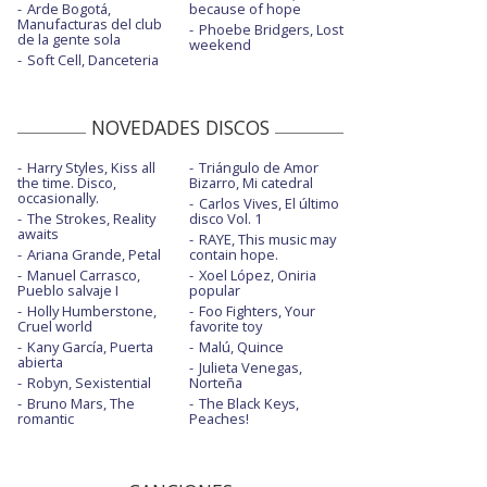
Arde Bogotá,
because of hope
Manufacturas del club
Phoebe Bridgers, Lost
de la gente sola
weekend
Soft Cell, Danceteria
NOVEDADES DISCOS
Harry Styles, Kiss all
Triángulo de Amor
the time. Disco,
Bizarro, Mi catedral
occasionally.
Carlos Vives, El último
The Strokes, Reality
disco Vol. 1
awaits
RAYE, This music may
Ariana Grande, Petal
contain hope.
Manuel Carrasco,
Xoel López, Oniria
Pueblo salvaje I
popular
Holly Humberstone,
Foo Fighters, Your
Cruel world
favorite toy
Kany García, Puerta
Malú, Quince
abierta
Julieta Venegas,
Robyn, Sexistential
Norteña
Bruno Mars, The
The Black Keys,
romantic
Peaches!