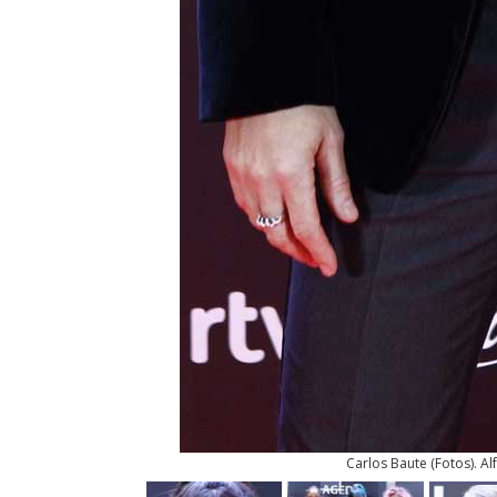
Carlos Baute
(
Fotos
). A