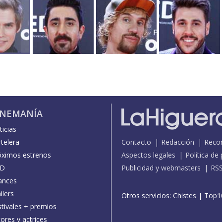
INEMANÍA
icias
telera
Contacto
Redacción
Reco
óximos estrenos
Aspectos legales
Política de
D
Publicidad y webmasters
RS
ances
ilers
Otros servicios:
Chistes
|
Top1
stivales + premios
ores y actrices