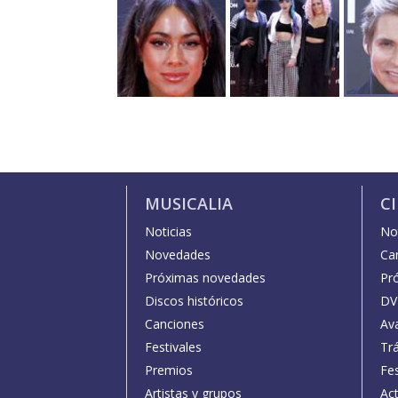
MUSICALIA
C
Noticias
Not
Novedades
Car
Próximas novedades
Pr
Discos históricos
DV
Canciones
Av
Festivales
Trá
Premios
Fe
Artistas y grupos
Act