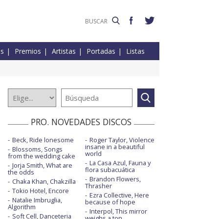
es
Premios
Artistas
Portadas
Listas
PRO. NOVEDADES DISCOS
Beck, Ride lonesome
Roger Taylor, Violence
insane in a beautiful
Blossoms, Songs
world
from the wedding cake
La Casa Azul, Fauna y
Jorja Smith, What are
flora subacuática
the odds
Brandon Flowers,
Chaka Khan, Chakzilla
Thrasher
Tokio Hotel, Encore
Ezra Collective, Here
Natalie Imbruglia,
because of hope
Algorithm
Interpol, This mirror
Soft Cell, Danceteria
weighs a ton