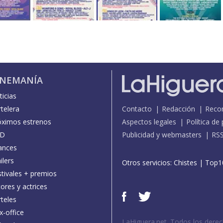
INEMANÍA
icias
telera
Contacto
Redacción
Reco
óximos estrenos
Aspectos legales
Política de
D
Publicidad y webmasters
RS
ances
ilers
Otros servicios:
Chistes
|
Top1
stivales + premios
ores y actrices
teles
x-office
LaHiguera.net. Todos los dere