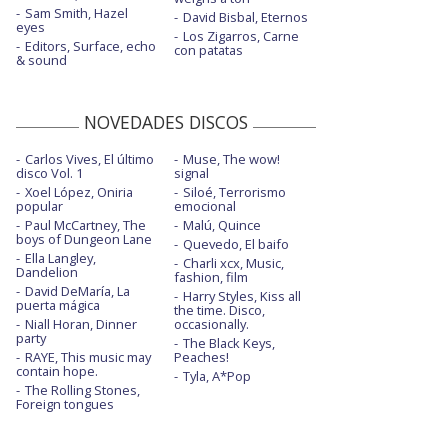
Sam Smith, Hazel
David Bisbal, Eternos
eyes
Los Zigarros, Carne
Editors, Surface, echo
con patatas
& sound
NOVEDADES DISCOS
Carlos Vives, El último
Muse, The wow!
disco Vol. 1
signal
Xoel López, Oniria
Siloé, Terrorismo
popular
emocional
Paul McCartney, The
Malú, Quince
boys of Dungeon Lane
Quevedo, El baifo
Ella Langley,
Charli xcx, Music,
Dandelion
fashion, film
David DeMaría, La
Harry Styles, Kiss all
puerta mágica
the time. Disco,
Niall Horan, Dinner
occasionally.
party
The Black Keys,
RAYE, This music may
Peaches!
contain hope.
Tyla, A*Pop
The Rolling Stones,
Foreign tongues