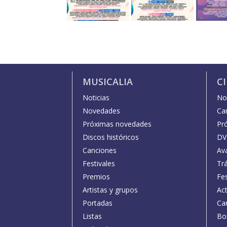
MUSICALIA
C
Noticias
Not
Novedades
Car
Próximas novedades
Pr
Discos históricos
DV
Canciones
Av
Festivales
Trá
Premios
Fe
Artistas y grupos
Act
Portadas
Car
Listas
Bo