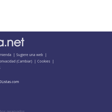
mienda
Sugiere una web
 privacidad
(
Cambiar
)
Cookies
S
0Listas.com
chos reservados