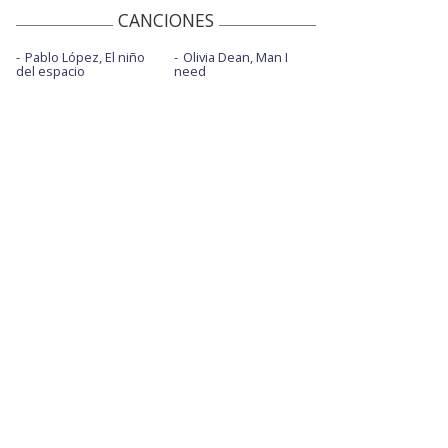
CANCIONES
Pablo López, El niño
Olivia Dean, Man I
del espacio
need