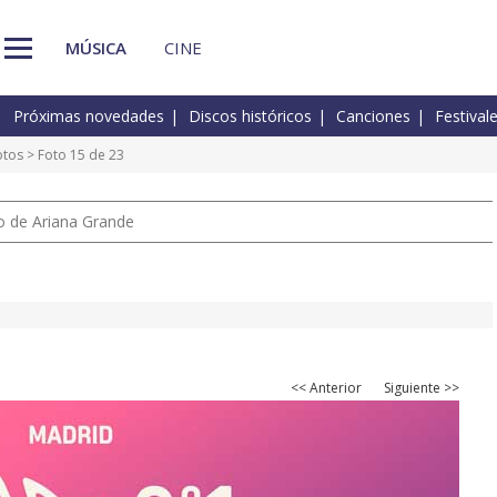
MÚSICA
CINE
Próximas novedades
Discos históricos
Canciones
Festival
otos
> Foto 15 de 23
io de Ariana Grande
<< Anterior
Siguiente >>