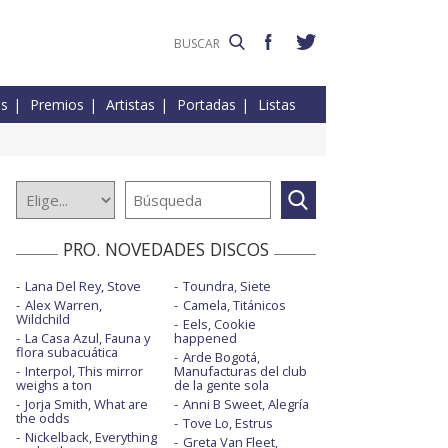
es
Premios
Artistas
Portadas
Listas
PRO. NOVEDADES DISCOS
Lana Del Rey, Stove
Toundra, Siete
Alex Warren,
Camela, Titánicos
Wildchild
Eels, Cookie
La Casa Azul, Fauna y
happened
flora subacuática
Arde Bogotá,
Interpol, This mirror
Manufacturas del club
weighs a ton
de la gente sola
Jorja Smith, What are
Anni B Sweet, Alegría
the odds
Tove Lo, Estrus
Nickelback, Everything
Greta Van Fleet,