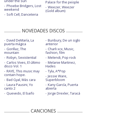
under the sun
Palace for the people
Phoebe Bridgers, Lost
Weezer, Weezer
weekend
(Gold album)
Soft Cell, Danceteria
NOVEDADES DISCOS
David DeMaría, La
Bunbury, De un siglo
puerta mágica
anterior
Gorillaz, The
Charli xcx, Music,
mountain
fashion, film
Robyn, Sexistential
Melendi, Pop rock
Carlos Vives, El último
Melanie Martinez,
disco Vol. 1
Hades
RAYE, This music may
Tyla, A*Pop
contain hope.
Jessie Ware,
Bad Gyal, Más cara
Superbloom
Laura Pausini, Yo
Kany García, Puerta
canto 2
abierta
Quevedo, El baifo
Jorge Drexler, Taracá
CANCIONES