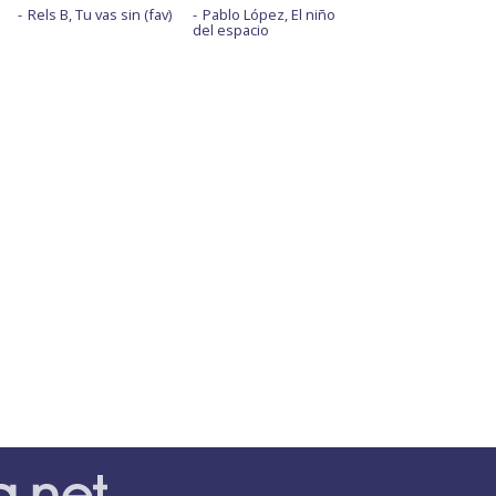
Rels B, Tu vas sin (fav)
Pablo López, El niño
del espacio