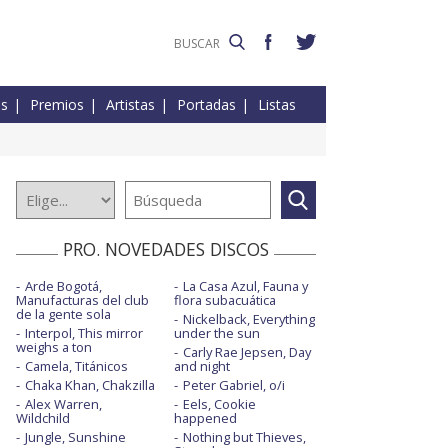
es
Premios
Artistas
Portadas
Listas
PRO. NOVEDADES DISCOS
Arde Bogotá,
La Casa Azul, Fauna y
Manufacturas del club
flora subacuática
de la gente sola
Nickelback, Everything
Interpol, This mirror
under the sun
weighs a ton
Carly Rae Jepsen, Day
Camela, Titánicos
and night
Chaka Khan, Chakzilla
Peter Gabriel, o/i
Alex Warren,
Eels, Cookie
Wildchild
happened
Jungle, Sunshine
Nothing but Thieves,