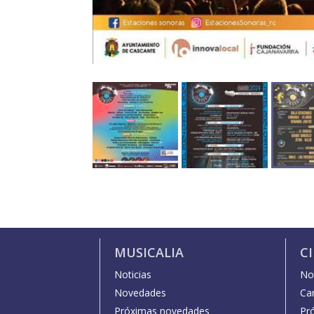
MUSICALIA
C
Noticias
Not
Novedades
Car
Próximas novedades
Pr