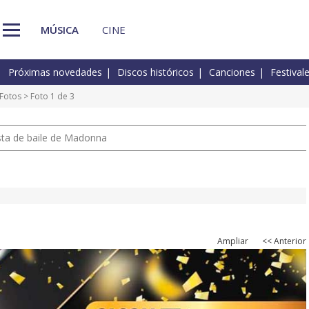
MÚSICA
CINE
Próximas novedades
Discos históricos
Canciones
Festival
Fotos
> Foto 1 de 3
pista de baile de Madonna
Ampliar
<< Anterior