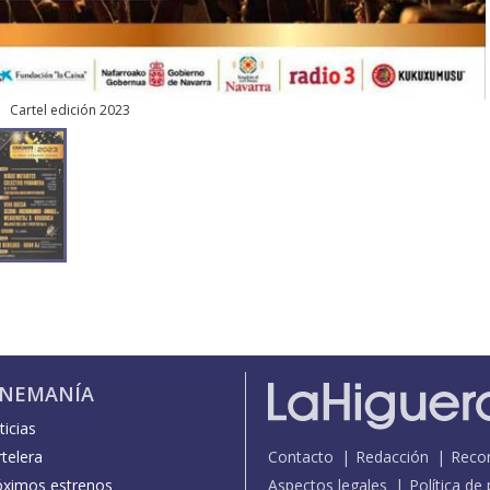
Cartel edición 2023
INEMANÍA
icias
telera
Contacto
Redacción
Reco
óximos estrenos
Aspectos legales
Política de