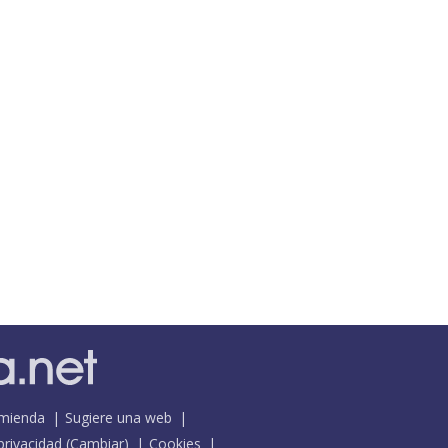
mienda
Sugiere una web
 privacidad
(
Cambiar
)
Cookies