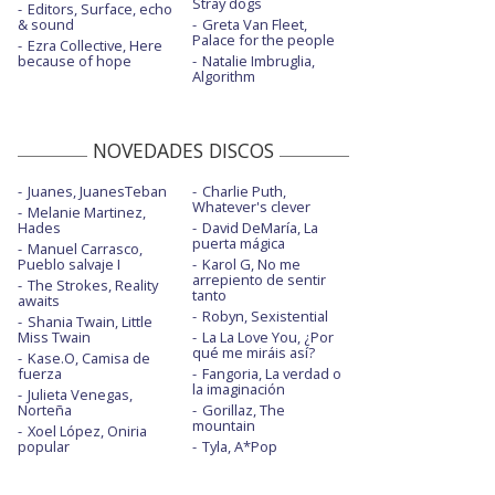
Stray dogs
Editors, Surface, echo
& sound
Greta Van Fleet,
Palace for the people
Ezra Collective, Here
because of hope
Natalie Imbruglia,
Algorithm
NOVEDADES DISCOS
Juanes, JuanesTeban
Charlie Puth,
Whatever's clever
Melanie Martinez,
Hades
David DeMaría, La
puerta mágica
Manuel Carrasco,
Pueblo salvaje I
Karol G, No me
arrepiento de sentir
The Strokes, Reality
tanto
awaits
Robyn, Sexistential
Shania Twain, Little
Miss Twain
La La Love You, ¿Por
qué me miráis así?
Kase.O, Camisa de
fuerza
Fangoria, La verdad o
la imaginación
Julieta Venegas,
Norteña
Gorillaz, The
mountain
Xoel López, Oniria
popular
Tyla, A*Pop