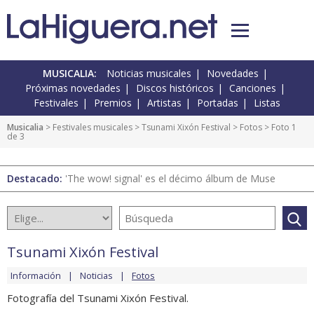
MUSICALIA:
Noticias musicales
Novedades
Próximas novedades
Discos históricos
Canciones
Festivales
Premios
Artistas
Portadas
Listas
Musicalia
>
Festivales musicales
>
Tsunami Xixón Festival
>
Fotos
> Foto 1
de 3
Destacado:
'The wow! signal' es el décimo álbum de Muse
Tsunami Xixón Festival
Información
Noticias
Fotos
Fotografía del Tsunami Xixón Festival.