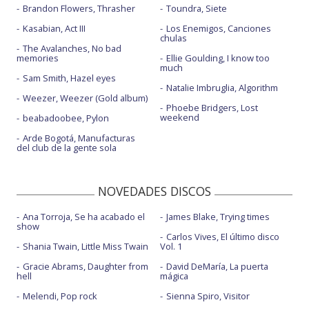
Brandon Flowers, Thrasher
Toundra, Siete
Kasabian, Act III
Los Enemigos, Canciones
chulas
The Avalanches, No bad
memories
Ellie Goulding, I know too
much
Sam Smith, Hazel eyes
Natalie Imbruglia, Algorithm
Weezer, Weezer (Gold album)
Phoebe Bridgers, Lost
weekend
beabadoobee, Pylon
Arde Bogotá, Manufacturas
del club de la gente sola
NOVEDADES DISCOS
Ana Torroja, Se ha acabado el
James Blake, Trying times
show
Carlos Vives, El último disco
Shania Twain, Little Miss Twain
Vol. 1
Gracie Abrams, Daughter from
David DeMaría, La puerta
hell
mágica
Melendi, Pop rock
Sienna Spiro, Visitor