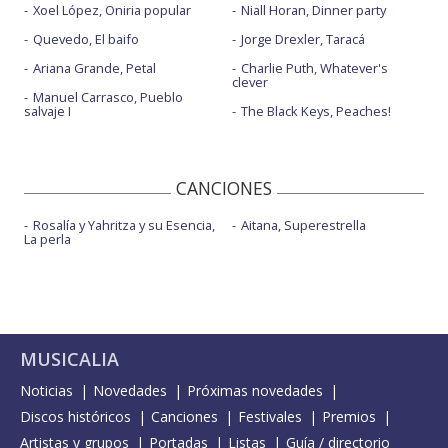
Xoel López, Oniria popular
Niall Horan, Dinner party
Quevedo, El baifo
Jorge Drexler, Taracá
Ariana Grande, Petal
Charlie Puth, Whatever's
clever
Manuel Carrasco, Pueblo
salvaje I
The Black Keys, Peaches!
CANCIONES
Rosalía y Yahritza y su Esencia,
Aitana, Superestrella
La perla
MUSICALIA
Noticias
Novedades
Próximas novedades
Discos históricos
Canciones
Festivales
Premios
Artistas y grupos
Portadas
Listas
Guía / directorio