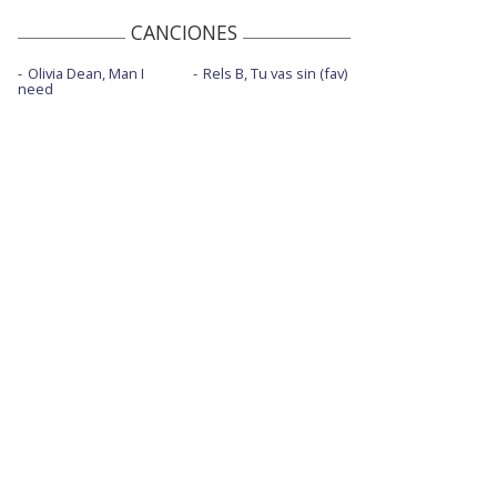
CANCIONES
Olivia Dean, Man I
Rels B, Tu vas sin (fav)
need