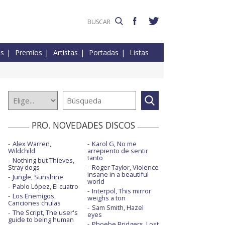
es
Premios
Artistas
Portadas
Listas
PRO. NOVEDADES DISCOS
Alex Warren,
Karol G, No me
Wildchild
arrepiento de sentir
tanto
Nothing but Thieves,
Stray dogs
Roger Taylor, Violence
insane in a beautiful
Jungle, Sunshine
world
Pablo López, El cuatro
Interpol, This mirror
Los Enemigos,
weighs a ton
Canciones chulas
Sam Smith, Hazel
The Script, The user's
eyes
guide to being human
Phoebe Bridgers, Lost