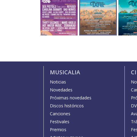
MUSICALIA
C
Noticias
Not
Novedades
Car
Próximas novedades
Pr
Discos históricos
DV
Canciones
Av
Festivales
Trá
Premios
Fe