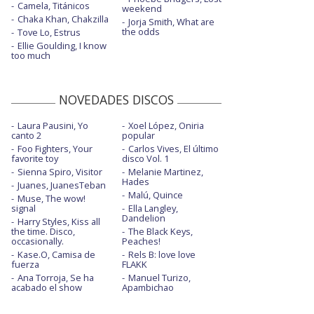
Camela, Titánicos
weekend
Chaka Khan, Chakzilla
Jorja Smith, What are
the odds
Tove Lo, Estrus
Ellie Goulding, I know
too much
NOVEDADES DISCOS
Laura Pausini, Yo
Xoel López, Oniria
canto 2
popular
Foo Fighters, Your
Carlos Vives, El último
favorite toy
disco Vol. 1
Sienna Spiro, Visitor
Melanie Martinez,
Hades
Juanes, JuanesTeban
Malú, Quince
Muse, The wow!
signal
Ella Langley,
Dandelion
Harry Styles, Kiss all
the time. Disco,
The Black Keys,
occasionally.
Peaches!
Kase.O, Camisa de
Rels B: love love
fuerza
FLAKK
Ana Torroja, Se ha
Manuel Turizo,
acabado el show
Apambichao