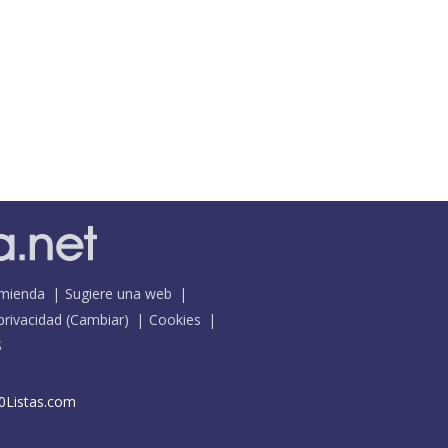
mienda
Sugiere una web
 privacidad
(
Cambiar
)
Cookies
S
0Listas.com