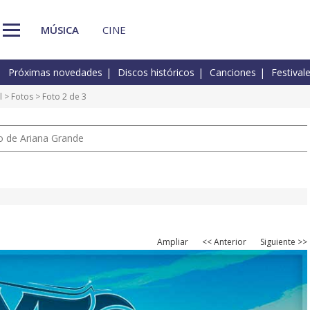
MÚSICA
CINE
Próximas novedades
Discos históricos
Canciones
Festival
l
>
Fotos
> Foto 2 de 3
io de Ariana Grande
Ampliar
<< Anterior
Siguiente >>