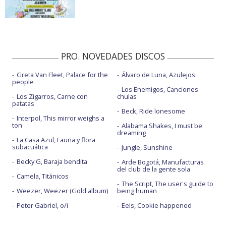
PRO. NOVEDADES DISCOS
Greta Van Fleet, Palace for the
Álvaro de Luna, Azulejos
people
Los Enemigos, Canciones
Los Zigarros, Carne con
chulas
patatas
Beck, Ride lonesome
Interpol, This mirror weighs a
ton
Alabama Shakes, I must be
dreaming
La Casa Azul, Fauna y flora
subacuática
Jungle, Sunshine
Becky G, Baraja bendita
Arde Bogotá, Manufacturas
del club de la gente sola
Camela, Titánicos
The Script, The user's guide to
Weezer, Weezer (Gold album)
being human
Peter Gabriel, o/i
Eels, Cookie happened