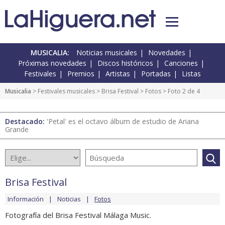
MUSICALIA:
Noticias musicales
Novedades
Próximas novedades
Discos históricos
Canciones
Festivales
Premios
Artistas
Portadas
Listas
Musicalia
>
Festivales musicales
>
Brisa Festival
>
Fotos
> Foto 2 de 4
Destacado:
'Petal' es el octavo álbum de estudio de Ariana
Grande
Brisa Festival
Información
Noticias
Fotos
Fotografía del Brisa Festival Málaga Music.