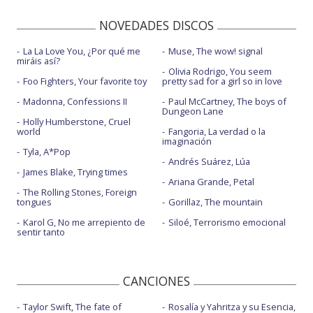
NOVEDADES DISCOS
La La Love You, ¿Por qué me
Muse, The wow! signal
miráis así?
Olivia Rodrigo, You seem
Foo Fighters, Your favorite toy
pretty sad for a girl so in love
Madonna, Confessions II
Paul McCartney, The boys of
Dungeon Lane
Holly Humberstone, Cruel
world
Fangoria, La verdad o la
imaginación
Tyla, A*Pop
Andrés Suárez, Lúa
James Blake, Trying times
Ariana Grande, Petal
The Rolling Stones, Foreign
tongues
Gorillaz, The mountain
Karol G, No me arrepiento de
Siloé, Terrorismo emocional
sentir tanto
CANCIONES
Taylor Swift, The fate of
Rosalía y Yahritza y su Esencia,