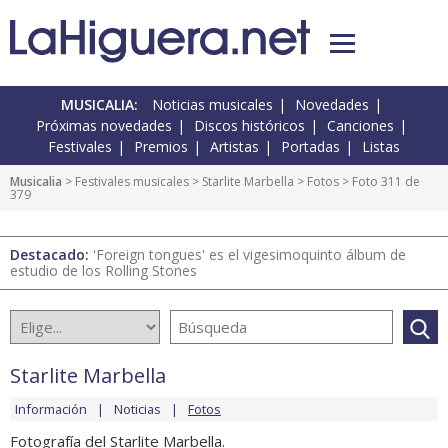
MUSICALIA:
Noticias musicales
Novedades
Próximas novedades
Discos históricos
Canciones
Festivales
Premios
Artistas
Portadas
Listas
Musicalia
>
Festivales musicales
>
Starlite Marbella
>
Fotos
> Foto 311 de
379
Destacado:
'Foreign tongues' es el vigesimoquinto álbum de
estudio de los Rolling Stones
Starlite Marbella
Información
Noticias
Fotos
Fotografía del Starlite Marbella.