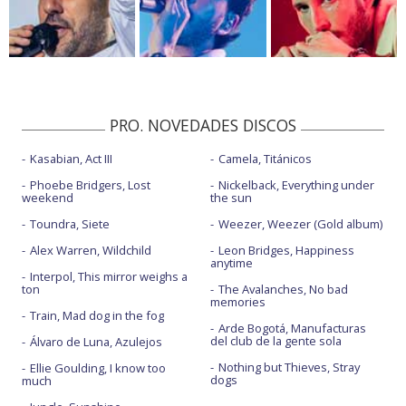
PRO. NOVEDADES DISCOS
Kasabian, Act III
Camela, Titánicos
Phoebe Bridgers, Lost
Nickelback, Everything under
weekend
the sun
Toundra, Siete
Weezer, Weezer (Gold album)
Alex Warren, Wildchild
Leon Bridges, Happiness
anytime
Interpol, This mirror weighs a
ton
The Avalanches, No bad
memories
Train, Mad dog in the fog
Arde Bogotá, Manufacturas
del club de la gente sola
Álvaro de Luna, Azulejos
Nothing but Thieves, Stray
Ellie Goulding, I know too
dogs
much