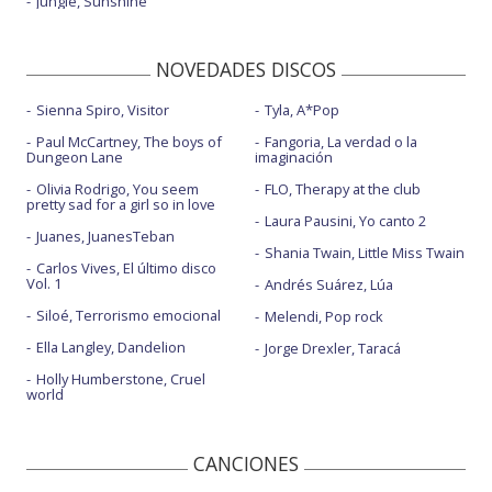
Jungle, Sunshine
NOVEDADES DISCOS
Sienna Spiro, Visitor
Tyla, A*Pop
Paul McCartney, The boys of
Fangoria, La verdad o la
Dungeon Lane
imaginación
Olivia Rodrigo, You seem
FLO, Therapy at the club
pretty sad for a girl so in love
Laura Pausini, Yo canto 2
Juanes, JuanesTeban
Shania Twain, Little Miss Twain
Carlos Vives, El último disco
Vol. 1
Andrés Suárez, Lúa
Siloé, Terrorismo emocional
Melendi, Pop rock
Ella Langley, Dandelion
Jorge Drexler, Taracá
Holly Humberstone, Cruel
world
CANCIONES