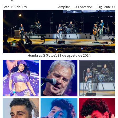
Foto 311 de 379
Ampliar
<< Anterior
Siguiente >>
Hombres G
(
Fotos
). 31 de agosto de 2024