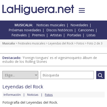
MUSICALIA:
Noticias musicales
Novedades
Próximas novedades
Discos históricos
Canciones
Festivales
Premios
Artistas
Portadas
Listas
Musicalia
>
Festivales musicales
>
Leyendas del Rock
>
Fotos
> Foto 2 de 3
Destacado:
'Foreign tongues' es el vigesimoquinto álbum de
estudio de los Rolling Stones
Leyendas del Rock
Información
Noticias
Fotos
Fotografía del Leyendas del Rock.