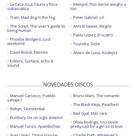
La Casa Azul, Fauna y flora
Interpol, This mirror weighs a
subacuática
ton
Train, Mad dog in the fog
Peter Gabriel, o/i
The Script, The user's guide to
Anni B Sweet, Alegría
being human
Pablo López, El cuatro
Phoebe Bridgers, Lost
weekend
Toundra, Siete
David Bisbal, Eternos
Álvaro de Luna, Azulejos
Editors, Surface, echo &
sound
NOVEDADES DISCOS
Manuel Carrasco, Pueblo
Bruno Mars, The romantic
salvaje I
The Black Keys, Peaches!
Robyn, Sexistential
Bad Gyal, Más cara
Bunbury, De un siglo anterior
Olivia Rodrigo, You seem
Manuel Turizo, Apambichao
pretty sad for a girl so in love
Xoel López, Oniria popular
Charlie Puth, Whatever's