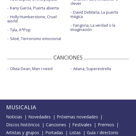
clever
Kany García, Puerta abierta
David DeMaría, La puerta
mágica
Holly Humberstone, Cruel
world
Fangoria, La verdad o la
imaginación
Tyla, A*Pop
Siloé, Terrorismo emocional
CANCIONES
Olivia Dean, Man I need
Aitana, Superestrella
MUSICALIA
Noticias
Novedades
Próximas novedades
Discos históricos
Canciones
Festivales
Premios
Artistas y grupos
Portadas
Listas
Guía / directorio