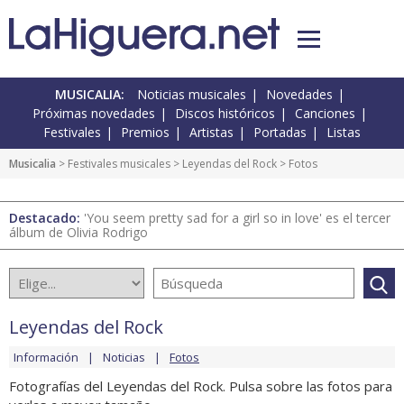
MUSICALIA:
Noticias musicales
Novedades
Próximas novedades
Discos históricos
Canciones
Festivales
Premios
Artistas
Portadas
Listas
Musicalia
>
Festivales musicales
>
Leyendas del Rock
> Fotos
Destacado:
'You seem pretty sad for a girl so in love' es el tercer
álbum de Olivia Rodrigo
Leyendas del Rock
Información
Noticias
Fotos
Fotografías del Leyendas del Rock. Pulsa sobre las fotos para