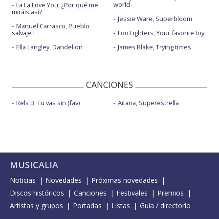
world
La La Love You, ¿Por qué me
miráis así?
Jessie Ware, Superbloom
Manuel Carrasco, Pueblo
salvaje I
Foo Fighters, Your favorite toy
Ella Langley, Dandelion
James Blake, Trying times
CANCIONES
Rels B, Tu vas sin (fav)
Aitana, Superestrella
MUSICALIA
Noticias
Novedades
Próximas novedades
Discos históricos
Canciones
Festivales
Premios
Artistas y grupos
Portadas
Listas
Guía / directorio