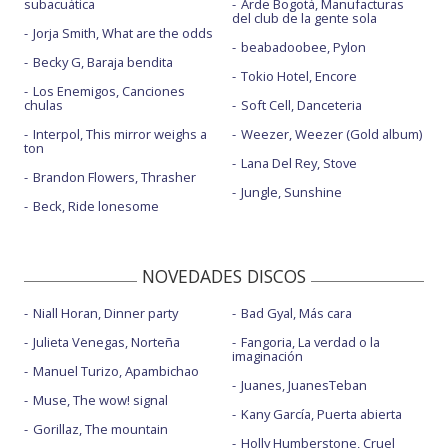
subacuática
Arde Bogotá, Manufacturas
del club de la gente sola
Jorja Smith, What are the odds
beabadoobee, Pylon
Becky G, Baraja bendita
Tokio Hotel, Encore
Los Enemigos, Canciones
chulas
Soft Cell, Danceteria
Interpol, This mirror weighs a
Weezer, Weezer (Gold album)
ton
Lana Del Rey, Stove
Brandon Flowers, Thrasher
Jungle, Sunshine
Beck, Ride lonesome
NOVEDADES DISCOS
Niall Horan, Dinner party
Bad Gyal, Más cara
Julieta Venegas, Norteña
Fangoria, La verdad o la
imaginación
Manuel Turizo, Apambichao
Juanes, JuanesTeban
Muse, The wow! signal
Kany García, Puerta abierta
Gorillaz, The mountain
Holly Humberstone, Cruel