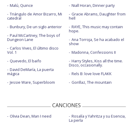
Malú, Quince
Niall Horan, Dinner party
Triángulo de Amor Bizarro, Mi
Gracie Abrams, Daughter from
catedral
hell
Bunbury, De un siglo anterior
RAYE, This music may contain
hope.
Paul McCartney, The boys of
Dungeon Lane
Ana Torroja, Se ha acabado el
show
Carlos Vives, El último disco
Vol. 1
Madonna, Confessions II
Quevedo, El baifo
Harry Styles, Kiss all the time.
Disco, occasionally.
David DeMaría, La puerta
mágica
Rels B: love love FLAKK
Jessie Ware, Superbloom
Gorillaz, The mountain
CANCIONES
Olivia Dean, Man I need
Rosalía y Yahritza y su Esencia,
La perla