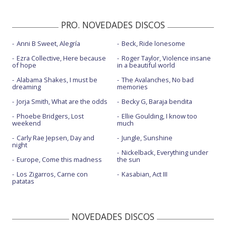
PRO. NOVEDADES DISCOS
Anni B Sweet, Alegría
Beck, Ride lonesome
Ezra Collective, Here because
Roger Taylor, Violence insane
of hope
in a beautiful world
Alabama Shakes, I must be
The Avalanches, No bad
dreaming
memories
Jorja Smith, What are the odds
Becky G, Baraja bendita
Phoebe Bridgers, Lost
Ellie Goulding, I know too
weekend
much
Carly Rae Jepsen, Day and
Jungle, Sunshine
night
Nickelback, Everything under
Europe, Come this madness
the sun
Los Zigarros, Carne con
Kasabian, Act III
patatas
NOVEDADES DISCOS