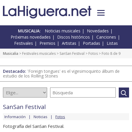
MUSICALIA:
Noticias musicales
Novedades
Próximas novedades
Discos históricos
Canciones
Festivales
Premios
Artistas
Portadas
Listas
Musicalia
>
Festivales musicales
>
SanSan Festival
>
Fotos
> Foto 8 de 9
Destacado:
'Foreign tongues' es el vigesimoquinto álbum de
estudio de los Rolling Stones
SanSan Festival
Información
Noticias
Fotos
Fotografía del SanSan Festival.