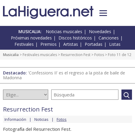
MUSICALIA:
Noticias musicales
Novedades
Próximas novedades
Discos históricos
Canciones
Festivales
Premios
Artistas
Portadas
Listas
Musicalia
>
Festivales musicales
>
Resurrection Fest
>
Fotos
> Foto 11 de 12
Destacado:
'Confessions II' es el regreso a la pista de baile de
Madonna
Resurrection Fest
Información
Noticias
Fotos
Fotografía del Resurrection Fest.