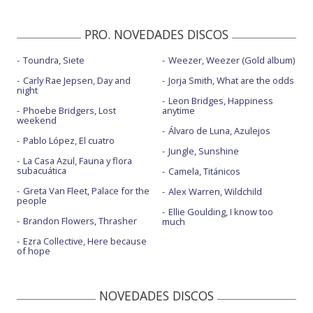
PRO. NOVEDADES DISCOS
Toundra, Siete
Weezer, Weezer (Gold album)
Carly Rae Jepsen, Day and
Jorja Smith, What are the odds
night
Leon Bridges, Happiness
Phoebe Bridgers, Lost
anytime
weekend
Álvaro de Luna, Azulejos
Pablo López, El cuatro
Jungle, Sunshine
La Casa Azul, Fauna y flora
subacuática
Camela, Titánicos
Greta Van Fleet, Palace for the
Alex Warren, Wildchild
people
Ellie Goulding, I know too
Brandon Flowers, Thrasher
much
Ezra Collective, Here because
of hope
NOVEDADES DISCOS