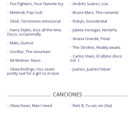
Foo Fighters, Your favorite toy
Andrés Suárez, Lúa
Melendi, Pop rock
Bruno Mars, The romantic
Siloé, Terrorismo emocional
Robyn, Sexistential
Harry Styles, Kiss all the time.
Julieta Venegas, Norteña
Disco, occasionally.
Ariana Grande, Petal
Malú, Quince
The Strokes, Reality awaits
Gorillaz, The mountain
Carlos Vives, El último disco
Nil Moliner, Nexo
Vol. 1
Olivia Rodrigo, You seem
Juanes, JuanesTeban
pretty sad for a girl so in love
CANCIONES
Olivia Dean, Man I need
Rels B, Tu vas sin (fav)