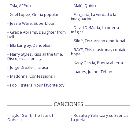
Tyla, A*Pop
Malú, Quince
Xoel López, Oniria popular
Fangoria, La verdad o la
imaginación
Jessie Ware, Superbloom
David DeMaría, La puerta
mágica
Gracie Abrams, Daughter from
hell
Siloé, Terrorismo emocional
Ella Langley, Dandelion
RAYE, This music may contain
hope.
Harry Styles, Kiss all the time.
Disco, occasionally.
Kany García, Puerta abierta
Jorge Drexler, Taracá
Juanes, JuanesTeban
Madonna, Confessions II
Foo Fighters, Your favorite toy
CANCIONES
Taylor Swift, The fate of
Rosalía y Yahritza y su Esencia,
Ophelia
La perla