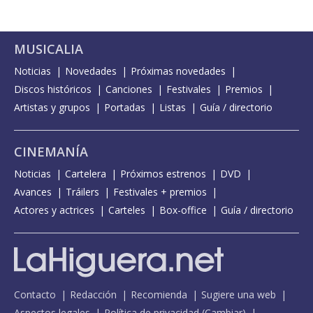
MUSICALIA
Noticias
Novedades
Próximas novedades
Discos históricos
Canciones
Festivales
Premios
Artistas y grupos
Portadas
Listas
Guía / directorio
CINEMANÍA
Noticias
Cartelera
Próximos estrenos
DVD
Avances
Tráilers
Festivales + premios
Actores y actrices
Carteles
Box-office
Guía / directorio
Contacto
Redacción
Recomienda
Sugiere una web
Aspectos legales
Política de privacidad
(
Cambiar
)