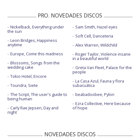
PRO. NOVEDADES DISCOS
Nickelback, Everything under
Sam Smith, Hazel eyes
the sun
Soft Cell, Danceteria
Leon Bridges, Happiness
anytime
Alex Warren, Wildchild
Europe, Come this madness
Roger Taylor, Violence insane
in a beautiful world
Blossoms, Songs from the
wedding cake
Greta Van Fleet, Palace for the
people
Tokio Hotel, Encore
La Casa Azul, Fauna y flora
Toundra, Siete
subacuática
The Script, The user's guide to
beabadoobee, Pylon
being human
Ezra Collective, Here because
Carly Rae Jepsen, Day and
of hope
night
NOVEDADES DISCOS