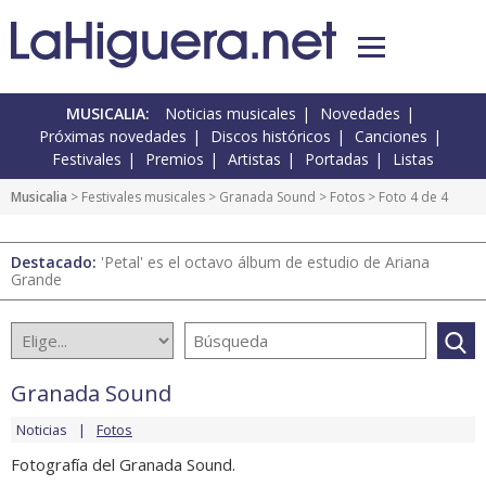
MUSICALIA:
Noticias musicales
Novedades
Próximas novedades
Discos históricos
Canciones
Festivales
Premios
Artistas
Portadas
Listas
Musicalia
>
Festivales musicales
>
Granada Sound
>
Fotos
> Foto 4 de 4
Destacado:
'Petal' es el octavo álbum de estudio de Ariana
Grande
Granada Sound
Noticias
Fotos
Fotografía del Granada Sound.