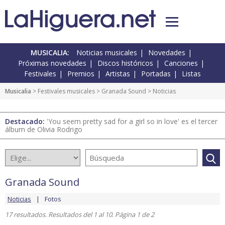
MUSICALIA:
Noticias musicales
Novedades
Próximas novedades
Discos históricos
Canciones
Festivales
Premios
Artistas
Portadas
Listas
Musicalia
>
Festivales musicales
>
Granada Sound
> Noticias
Destacado:
'You seem pretty sad for a girl so in love' es el tercer
álbum de Olivia Rodrigo
Granada Sound
Noticias
Fotos
17 resultados. Resultados del 1 al 10. Página 1 de 2