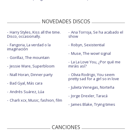
NOVEDADES DISCOS
Harry Styles, Kiss all the time.
Ana Torroja, Se ha acabado el
Disco, occasionally.
show
Fangoria, La verdad o la
Robyn, Sexistential
imaginación
Muse, The wow! signal
Gorillaz, The mountain
La La Love You, ¿Por qué me
Jessie Ware, Superbloom
miráis así?
Niall Horan, Dinner party
Olivia Rodrigo, You seem
pretty sad for a girl so in love
Bad Gyal, Más cara
Julieta Venegas, Norteña
Andrés Suárez, Lúa
Jorge Drexler, Taracá
Charli xcx, Music, fashion, film
James Blake, Trying times
CANCIONES