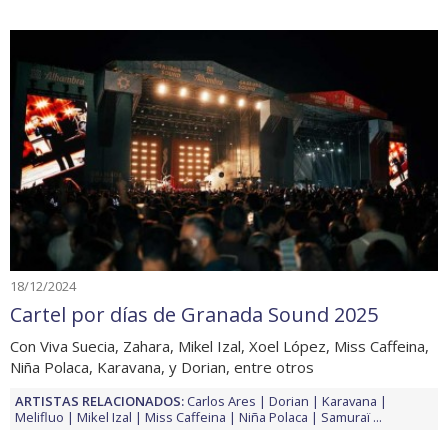
18/12/2024
Cartel por días de Granada Sound 2025
Con Viva Suecia, Zahara, Mikel Izal, Xoel López, Miss Caffeina,
Niña Polaca, Karavana, y Dorian, entre otros
ARTISTAS RELACIONADOS:
Carlos Ares
Dorian
Karavana
Melifluo
Mikel Izal
Miss Caffeina
Niña Polaca
Samuraï
...