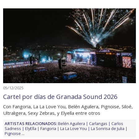
05/12/2025
Cartel por días de Granada Sound 2026
Con Fangoria, La La Love You, Belén Aguilera, Pignoise, Siloé,
Ultraligera, Sexy Zebras, y Elyella entre otros
ARTISTAS RELACIONADOS:
Belén Aguilera
Carlangas
Carlos
Sadness
ElyElla
Fangoria
La La Love You
La Sonrisa de Julia
Pignoise
...