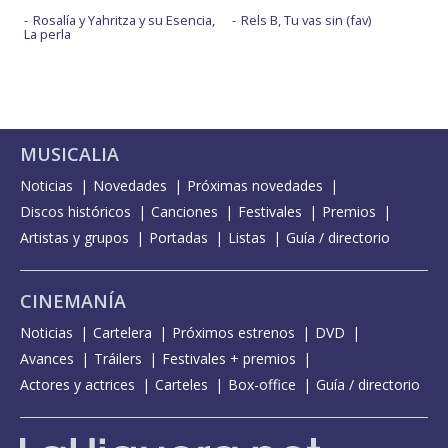
Rosalía y Yahritza y su Esencia,
Rels B, Tu vas sin (fav)
La perla
MUSICALIA
Noticias
Novedades
Próximas novedades
Discos históricos
Canciones
Festivales
Premios
Artistas y grupos
Portadas
Listas
Guía / directorio
CINEMANÍA
Noticias
Cartelera
Próximos estrenos
DVD
Avances
Tráilers
Festivales + premios
Actores y actrices
Carteles
Box-office
Guía / directorio