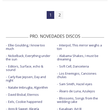
1
2
PRO. NOVEDADES DISCOS
Ellie Goulding, I know too
Interpol, This mirror weighs a
much
ton
Nickelback, Everything under
Alabama Shakes, I must be
the sun
dreaming
Editors, Surface, echo &
Soft Cell, Danceteria
sound
Los Enemigos, Canciones
Carly Rae Jepsen, Day and
chulas
night
Sam Smith, Hazel eyes
Natalie Imbruglia, Algorithm
Álvaro de Luna, Azulejos
David Bisbal, Eternos
Blossoms, Songs from the
Eels, Cookie happened
wedding cake
Anni B Sweet, Alegría
Kasabian, Act III