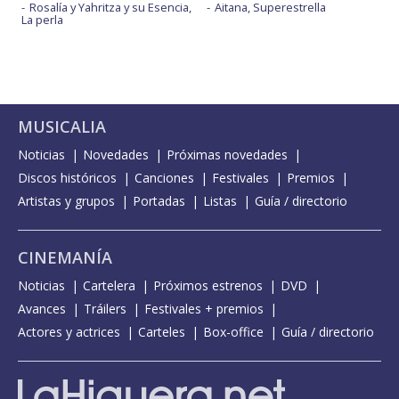
Rosalía y Yahritza y su Esencia,
Aitana, Superestrella
La perla
MUSICALIA
Noticias
Novedades
Próximas novedades
Discos históricos
Canciones
Festivales
Premios
Artistas y grupos
Portadas
Listas
Guía / directorio
CINEMANÍA
Noticias
Cartelera
Próximos estrenos
DVD
Avances
Tráilers
Festivales + premios
Actores y actrices
Carteles
Box-office
Guía / directorio