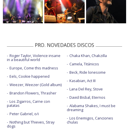
PRO. NOVEDADES DISCOS
Roger Taylor, Violence insane
Chaka Khan, Chakzilla
in a beautiful world
Camela, Titánicos
Europe, Come this madness
Beck, Ride lonesome
Eels, Cookie happened
Kasabian, Act III
Weezer, Weezer (Gold album)
Lana Del Rey, Stove
Brandon Flowers, Thrasher
David Bisbal, Eternos
Los Zigarros, Carne con
patatas
Alabama Shakes, I must be
dreaming
Peter Gabriel, o/i
Los Enemigos, Canciones
Nothing but Thieves, Stray
chulas
dogs