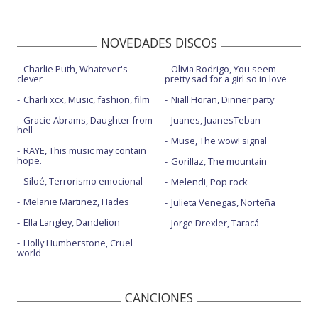
NOVEDADES DISCOS
Charlie Puth, Whatever's
Olivia Rodrigo, You seem
clever
pretty sad for a girl so in love
Charli xcx, Music, fashion, film
Niall Horan, Dinner party
Gracie Abrams, Daughter from
Juanes, JuanesTeban
hell
Muse, The wow! signal
RAYE, This music may contain
hope.
Gorillaz, The mountain
Siloé, Terrorismo emocional
Melendi, Pop rock
Melanie Martinez, Hades
Julieta Venegas, Norteña
Ella Langley, Dandelion
Jorge Drexler, Taracá
Holly Humberstone, Cruel
world
CANCIONES