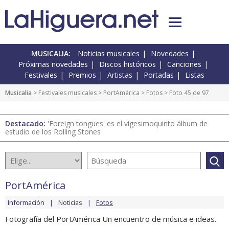
MUSICALIA:
Noticias musicales
Novedades
Próximas novedades
Discos históricos
Canciones
Festivales
Premios
Artistas
Portadas
Listas
Musicalia
>
Festivales musicales
>
PortAmérica
>
Fotos
> Foto 45 de 97
Destacado:
'Foreign tongues' es el vigesimoquinto álbum de
estudio de los Rolling Stones
PortAmérica
Información
Noticias
Fotos
Fotografía del PortAmérica Un encuentro de música e ideas.