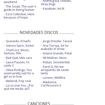
Nothing but Thieves,
weekend
Stray dogs
The Script, The user's
Kasabian, Act III
guide to being human
Ezra Collective, Here
because of hope
NOVEDADES DISCOS
Quevedo, El baifo
Jorge Drexler, Taracá
Sienna Spiro, Visitor
Ana Torroja, Se ha
acabado el show
Charli xcx, Music,
fashion, film
Ariana Grande, Petal
Bad Gyal, Más cara
Nil Moliner, Nexo
Laura Pausini, Yo
Robyn, Sexistential
canto 2
Karol G, No me
Olivia Rodrigo, You
arrepiento de sentir
seem pretty sad for a
tanto
girl so in love
Loreen, Wildfire
Melendi, Pop rock
Madonna,
La La Love You, ¿Por
Confessions II
qué me miráis así?
CANCIONES