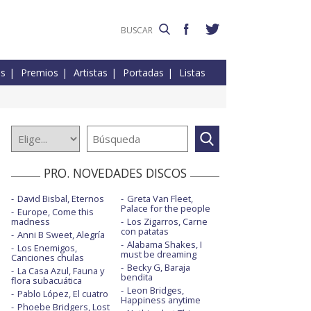
es
Premios
Artistas
Portadas
Listas
PRO. NOVEDADES DISCOS
David Bisbal, Eternos
Greta Van Fleet,
Palace for the people
Europe, Come this
madness
Los Zigarros, Carne
con patatas
Anni B Sweet, Alegría
Alabama Shakes, I
Los Enemigos,
must be dreaming
Canciones chulas
Becky G, Baraja
La Casa Azul, Fauna y
bendita
flora subacuática
Leon Bridges,
Pablo López, El cuatro
Happiness anytime
Phoebe Bridgers, Lost