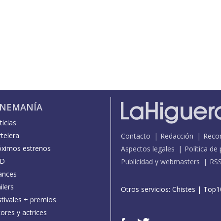
INEMANÍA
icias
telera
Contacto
Redacción
Reco
óximos estrenos
Aspectos legales
Política de
D
Publicidad y webmasters
RS
ances
ilers
Otros servicios:
Chistes
|
Top1
stivales + premios
ores y actrices