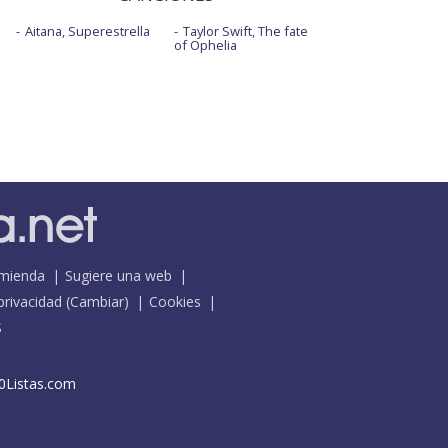
Aitana, Superestrella
Taylor Swift, The fate
of Ophelia
mienda
Sugiere una web
 privacidad
(
Cambiar
)
Cookies
S
0Listas.com