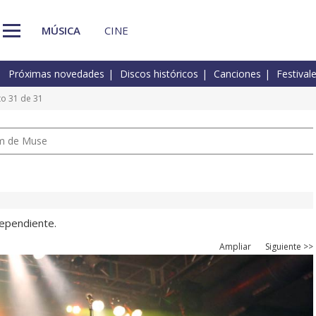
MÚSICA
CINE
Próximas novedades
Discos históricos
Canciones
Festival
to 31 de 31
um de Muse
dependiente.
Ampliar
Siguiente >>