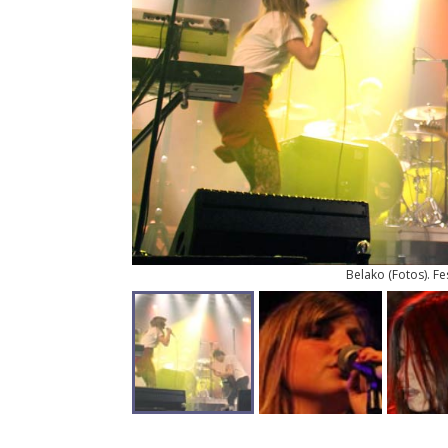
Belako
(
Fotos
). F