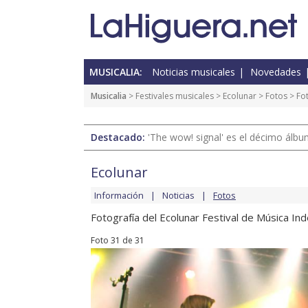
MUSICALIA:
Noticias musicales
Novedades
Musicalia
>
Festivales musicales
>
Ecolunar
>
Fotos
> Fo
Destacado:
'The wow! signal' es el décimo álb
Ecolunar
Información
Noticias
Fotos
Fotografía del Ecolunar Festival de Música In
Foto 31 de 31