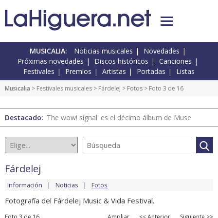
MUSICALIA:
Noticias musicales
Novedades
Próximas novedades
Discos históricos
Canciones
Festivales
Premios
Artistas
Portadas
Listas
Musicalia
>
Festivales musicales
>
Fárdelej
>
Fotos
> Foto 3 de 16
Destacado:
'The wow! signal' es el décimo álbum de Muse
Fárdelej
Información
Noticias
Fotos
Fotografía del Fárdelej Music & Vida Festival.
Foto 3 de 16
Ampliar
<< Anterior
Siguiente >>