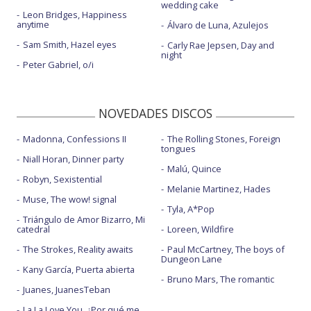
wedding cake
Leon Bridges, Happiness
anytime
Álvaro de Luna, Azulejos
Sam Smith, Hazel eyes
Carly Rae Jepsen, Day and
night
Peter Gabriel, o/i
NOVEDADES DISCOS
Madonna, Confessions II
The Rolling Stones, Foreign
tongues
Niall Horan, Dinner party
Malú, Quince
Robyn, Sexistential
Melanie Martinez, Hades
Muse, The wow! signal
Tyla, A*Pop
Triángulo de Amor Bizarro, Mi
catedral
Loreen, Wildfire
The Strokes, Reality awaits
Paul McCartney, The boys of
Dungeon Lane
Kany García, Puerta abierta
Bruno Mars, The romantic
Juanes, JuanesTeban
La La Love You, ¿Por qué me