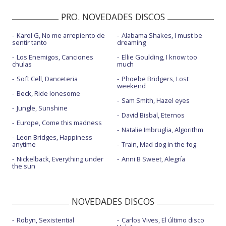
PRO. NOVEDADES DISCOS
Karol G, No me arrepiento de
Alabama Shakes, I must be
sentir tanto
dreaming
Los Enemigos, Canciones
Ellie Goulding, I know too
chulas
much
Soft Cell, Danceteria
Phoebe Bridgers, Lost
weekend
Beck, Ride lonesome
Sam Smith, Hazel eyes
Jungle, Sunshine
David Bisbal, Eternos
Europe, Come this madness
Natalie Imbruglia, Algorithm
Leon Bridges, Happiness
anytime
Train, Mad dog in the fog
Nickelback, Everything under
Anni B Sweet, Alegría
the sun
NOVEDADES DISCOS
Robyn, Sexistential
Carlos Vives, El último disco