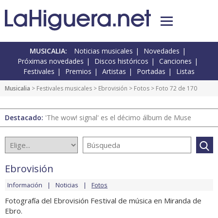
MUSICALIA:
Noticias musicales
Novedades
Próximas novedades
Discos históricos
Canciones
Festivales
Premios
Artistas
Portadas
Listas
Musicalia
>
Festivales musicales
>
Ebrovisión
>
Fotos
> Foto 72 de 170
Destacado:
'The wow! signal' es el décimo álbum de Muse
Ebrovisión
Información
Noticias
Fotos
Fotografía del Ebrovisión Festival de música en Miranda de
Ebro.