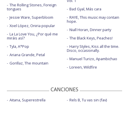
Vol. 1
The Rolling Stones, Foreign
tongues
Bad Gyal, Más cara
Jessie Ware, Superbloom
RAYE, This music may contain
hope.
Xoel López, Oniria popular
Niall Horan, Dinner party
La La Love You, ¿Por qué me
miráis así?
The Black Keys, Peaches!
Tyla, A*Pop
Harry Styles, Kiss all the time.
Disco, occasionally.
Ariana Grande, Petal
Manuel Turizo, Apambichao
Gorillaz, The mountain
Loreen, Wildfire
CANCIONES
Aitana, Superestrella
Rels B, Tu vas sin (fav)