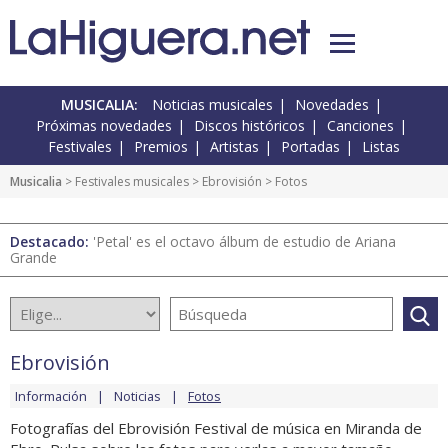
MUSICALIA:
Noticias musicales
Novedades
Próximas novedades
Discos históricos
Canciones
Festivales
Premios
Artistas
Portadas
Listas
Musicalia
>
Festivales musicales
>
Ebrovisión
> Fotos
Destacado:
'Petal' es el octavo álbum de estudio de Ariana
Grande
Ebrovisión
Información
Noticias
Fotos
Fotografías del Ebrovisión Festival de música en Miranda de