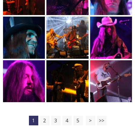
1
2
3
4
5
>
>>