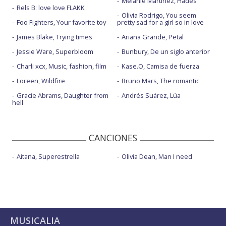
Melanie Martinez, Hades
Rels B: love love FLAKK
Olivia Rodrigo, You seem
Foo Fighters, Your favorite toy
pretty sad for a girl so in love
James Blake, Trying times
Ariana Grande, Petal
Jessie Ware, Superbloom
Bunbury, De un siglo anterior
Charli xcx, Music, fashion, film
Kase.O, Camisa de fuerza
Loreen, Wildfire
Bruno Mars, The romantic
Gracie Abrams, Daughter from
Andrés Suárez, Lúa
hell
CANCIONES
Aitana, Superestrella
Olivia Dean, Man I need
MUSICALIA