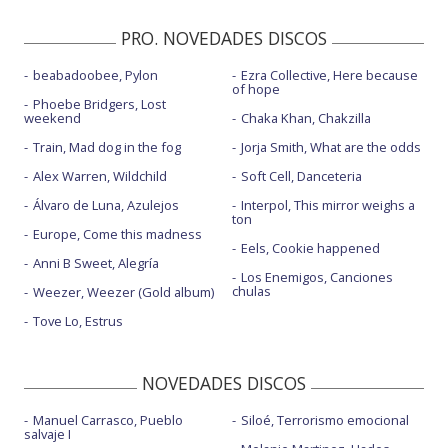
PRO. NOVEDADES DISCOS
beabadoobee, Pylon
Ezra Collective, Here because
of hope
Phoebe Bridgers, Lost
weekend
Chaka Khan, Chakzilla
Train, Mad dog in the fog
Jorja Smith, What are the odds
Alex Warren, Wildchild
Soft Cell, Danceteria
Álvaro de Luna, Azulejos
Interpol, This mirror weighs a
ton
Europe, Come this madness
Eels, Cookie happened
Anni B Sweet, Alegría
Los Enemigos, Canciones
chulas
Weezer, Weezer (Gold album)
Tove Lo, Estrus
NOVEDADES DISCOS
Manuel Carrasco, Pueblo
Siloé, Terrorismo emocional
salvaje I