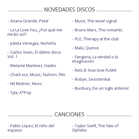
NOVEDADES DISCOS
Ariana Grande, Petal
Muse, The wow! signal
La La Love You, ¿Por qué me
Bruno Mars, The romantic
miráis así?
FLO, Therapy at the club
Julieta Venegas, Norteña
Malú, Quince
Carlos Vives, El último disco
Vol. 1
Fangoria, La verdad o la
imaginación
Melanie Martinez, Hades
Rels B: love love FLAKK
Charli xcx, Music, fashion, film
Robyn, Sexistential
Nil Moliner, Nexo
Bunbury, De un siglo anterior
Tyla, A*Pop
CANCIONES
Pablo López, El niño del
Taylor Swift, The fate of
espacio
Ophelia