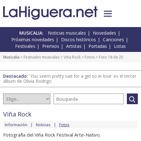
MUSICALIA:
Noticias musicales
Novedades
Próximas novedades
Discos históricos
Canciones
Festivales
Premios
Artistas
Portadas
Listas
Musicalia
>
Festivales musicales
>
Viña Rock
>
Fotos
> Foto 18 de 25
Destacado:
'You seem pretty sad for a girl so in love' es el tercer
álbum de Olivia Rodrigo
Viña Rock
Información
Noticias
Fotos
Fotografía del Viña Rock Festival Arte-Nativo.