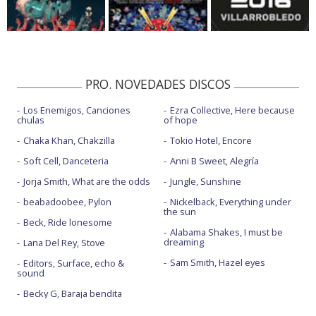
PRO. NOVEDADES DISCOS
Los Enemigos, Canciones
Ezra Collective, Here because
chulas
of hope
Chaka Khan, Chakzilla
Tokio Hotel, Encore
Soft Cell, Danceteria
Anni B Sweet, Alegría
Jorja Smith, What are the odds
Jungle, Sunshine
beabadoobee, Pylon
Nickelback, Everything under
the sun
Beck, Ride lonesome
Alabama Shakes, I must be
dreaming
Lana Del Rey, Stove
Sam Smith, Hazel eyes
Editors, Surface, echo &
sound
Becky G, Baraja bendita